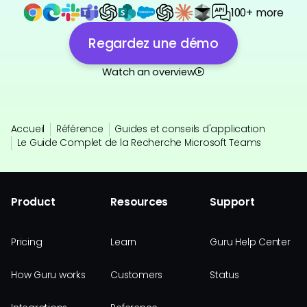
100+ more
Regardez une démo
Watch an overview
Accueil
Référence
Guides et conseils d'application
Le Guide Complet de la Recherche Microsoft Teams
Product
Resources
Support
Pricing
Learn
Guru Help Center
How Guru works
Customers
Status