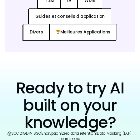
ITSM
IA
Work
Guides et conseils d'application
Divers
Meilleures Applications
Ready to try AI
built on your
knowledge?
SOC 2
|
GDPR
|
SSO
|
Encryption
|
Zero data retention
|
Data Masking (DLP)
|
Learn more