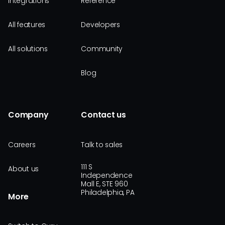
Integrations
Reference
All features
Developers
All solutions
Community
Blog
Company
Contact us
Careers
Talk to sales
111 S
About us
Independence
Mall E, STE 960
Philadelphia, PA
More