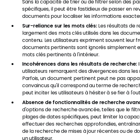
Sans la capacité de trier ou de filtrer selon des p
spécifiques, il peut être fastidieux de passer en re
documents pour localiser les informations exactes
Sur-reliance sur les mots clés:
Les résultats de
largement des mots clés utilisés dans les documen
contenu. Les utilisateurs expriment souvent leur f
documents pertinents sont ignorés simplement 
mots clés pertinents à l'intérieur.
Incohérences dans les résultats de recherche:
I
utilisateurs remarquent des divergences dans les 
Parfois, un document pertinent peut ne pas appar
convaincus qu'il correspond au terme de recherc
peut inciter les utilisateurs à hésiter à se fier à l'o
Absence de fonctionnalités de recherche avan
d'options de recherche avancée, telles que le filt
plages de dates spécifiques, peut limiter la capacit
effectuer des recherches approfondies, entraînant
de la recherche de mises à jour récentes ou de d
un utilisateur.