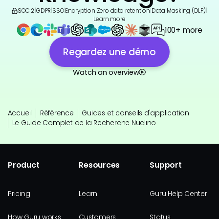
SOC 2
|
GDPR
|
SSO
|
Encryption
|
Zero data retention
|
Data Masking (DLP)
|
Learn more
100+ more
Regardez une démo
Watch an overview
Accueil
Référence
Guides et conseils d'application
Le Guide Complet de la Recherche Nuclino
Product
Resources
Support
Pricing
Learn
Guru Help Center
How Guru works
Customers
Status