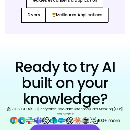
Guides et conseils d'application
Divers
Meilleures Applications
Ready to try AI
built on your
knowledge?
SOC 2
|
GDPR
|
SSO
|
Encryption
|
Zero data retention
|
Data Masking (DLP)
|
Learn more
100+ more