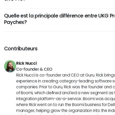
l\u2019absence. Les deux plates-formes donnent la priorité
Paychex se distingue par son application mobile robuste 
données et évitant les non-compliances avec les régleme
Quelle est la principale différence entre UKG Pr
employés d\u2019accéder à leurs relevés de salaire, à leur
l\u2019industrie.
Paychex?
avantages et à leurs demandes de congé dans l\u2019app
Paychex propose également des services supplémentaire
UKG Pro excelle dans le domaine de la gestion de la force 
retraite et l\u2019assurance quotidiennement pour travaille
des outils avancés pour le calendrier, la formation et la g
avantage dans le support complet.
Son accent sur l\u2019engagement et le développement 
Contributeurs
distingue, ce qui en fait un choix idéal pour les organisati
la productivité et la satisfaction des équipes.
Rick Nucci
Co-founder & CEO
Rick Nucci is co-founder and CEO at Guru. Rick bring
experience in creating category-leading software s
companies. Prior to Guru, Rick was the founder and c
of Boomi, which defined and led a new segment as t
integration platform-as-a-service. Boomi was acquir
where Rick went on to run the Boomi business for Dell
manager, helping grow the organization into the indus