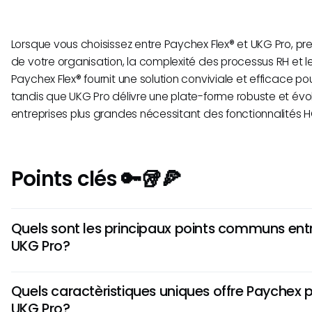
Lorsque vous choisissez entre Paychex Flex® et UKG Pro, pre
de votre organisation, la complexité des processus RH et l
Paychex Flex® fournit une solution conviviale et efficace pou
tandis que UKG Pro délivre une plate-forme robuste et évo
entreprises plus grandes nécessitant des fonctionnalités
Points clés 🔑🥡🍕
Quels sont les principaux points communs ent
UKG Pro?
Les deux Payschex et UKG Pro offrent des solutions de ges
Quels caractèristiques uniques offre Paychex 
humaines complètes, notamment l\u2019traitement des sa
UKG Pro?
l\u2019administration des avantages et la gestion du tem