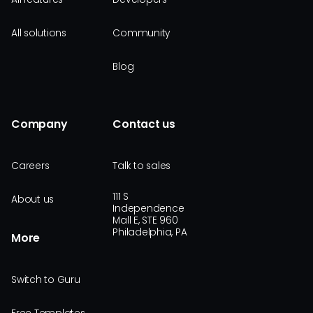
All solutions
Community
Blog
Company
Contact us
Careers
Talk to sales
111 S
About us
Independence
Mall E, STE 960
Philadelphia, PA
More
Switch to Guru