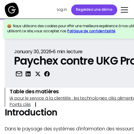
Log in
Regardez une démo
Nous utilisons des cookies pour offrir une meilleure expérience à nos util
Retour à la référence
utilisant ce site, vous acceptez nos
Politique de confidentialité
.
January 30, 2026
•
6
min lecture
Paychex contre UKG Pr
Table des matières
IA pour le service à la clientèle : les technologies clés alim
Points clés
Introduction
Dans le paysage des systèmes d'information des ressourc