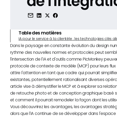
de l'intégrati
Table des matières
IA pour le service à la clientèle : les technologies clé
Dans le paysage en constante évolution du design numér
rythme des nouvelles normes et protocoles peut sembler 
l'intersection de l'IA et d'outils comme PicMonkey peuve
protocole de contexte de modèle (MCP) pour leurs flux 
attire l'attention en tant que cadre qui pourrait simplifie
existantes, potentiellement rationalisant diverses opérat
article vise à démystifier le MCP et à explorer sa relati
de retouche photo et de conception graphique basé su
et comment il pourrait remodeler la façon dont les utili
Vous découvrirez les avantages, les avantages straté
alors que l'IA continue de se développer dans l'espace 