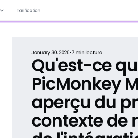
Tarification
January 30, 2026
•
7
min lecture
Qu'est-ce q
PicMonkey 
aperçu du pr
contexte de 