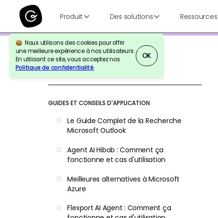
Produit
Des solutions
Ressources
Nous utilisons des cookies pour offrir
une meilleure expérience à nos utilisateurs.
OK
En utilisant ce site, vous acceptez nos
Politique de confidentialité
.
Retour à la référence
GUIDES ET CONSEILS D'APPLICATION
Le Guide Complet de la Recherche
Microsoft Outlook
Agent AI Hibob : Comment ça
fonctionne et cas d'utilisation
Meilleures alternatives à Microsoft
Azure
Flexport AI Agent : Comment ça
fonctionne et cas d'utilisation