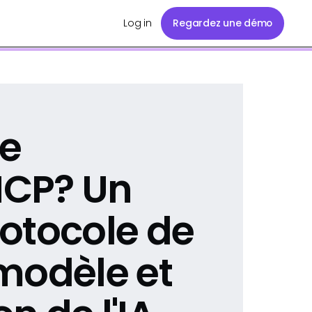
Log in
Regardez une démo
ue
MCP? Un
otocole de
modèle et