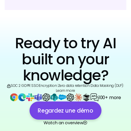
Ready to try AI
built on your
knowledge?
SOC 2
|
GDPR
|
SSO
|
Encryption
|
Zero data retention
|
Data Masking (DLP)
|
Learn more
100+ more
Regardez une démo
Watch an overview