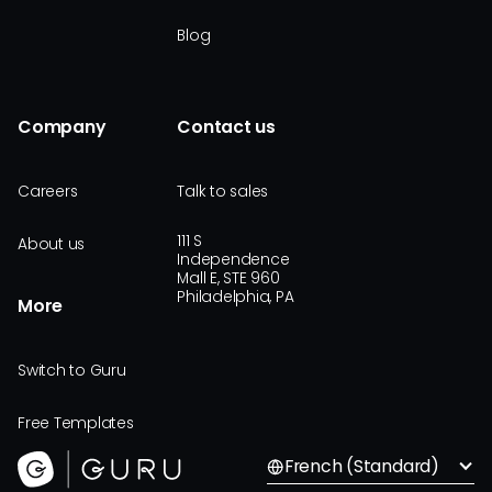
Blog
Company
Contact us
Careers
Talk to sales
111 S
About us
Independence
Mall E, STE 960
Philadelphia, PA
More
Switch to Guru
Free Templates
French (Standard)