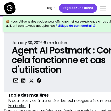
Log in
Regardez une démo
Nous utilisons des cookies pour offrir une meilleure expérience à nos util
Retour à la référence
utilisant ce site, vous acceptez nos
Politique de confidentialité
.
January 30, 2026
•
6
min lecture
Agent AI Postmark : 
cela fonctionne et cas
d'utilisation
Table des matières
IA pour le service à la clientèle : les technologies clés alim
Points clés
Dans un paysage numérique en évolution rapide, les entre