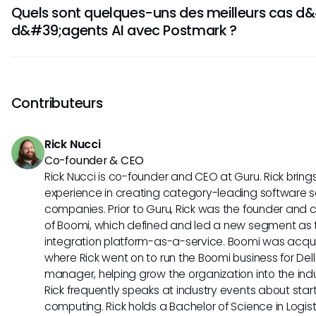
Les avantages clés de l'utilisation d'agents AI dans Postma
l'engagementément du courrier.
Quels sont quelques-uns des meilleurs cas d&#
meilleure livraison de courrier, une meilleure engagement c
d&#39;agents AI avec Postmark ?
contenu personnalisé, une plus grande efficacité dans l
de courrier et la possibilité d'analyser le comportement du 
Les meilleures utilisations d'agents AI dans Postmark incluen
meilleure ciblage et la ségmentation.
campagnes de courrier personnalisées en fonction du com
l'automatisation des réponses de courrier aux interrogatio
Contributeurs
l'optimisation du contenu du courrier pour un meilleure en
des performances du courrier pour affiner les stratégies d
Rick Nucci
Co-founder & CEO
Rick Nucci is co-founder and CEO at Guru. Rick bring
experience in creating category-leading software s
companies. Prior to Guru, Rick was the founder and c
of Boomi, which defined and led a new segment as t
integration platform-as-a-service. Boomi was acquir
where Rick went on to run the Boomi business for Dell
manager, helping grow the organization into the indus
Rick frequently speaks at industry events about sta
computing. Rick holds a Bachelor of Science in Logist