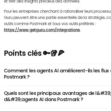
et tirer des insights précieux des données.
Pour les entreprises cherchant à rationaliser leurs process
Guru peuvent être une partie essentielle de la stratégie, car
outils comme Postmark et tous vos outils préférés :
https://www.getguru.com/integrations
.
Points clés 🔑🥡🍕
Comment les agents AI améliorent-ils les flux 
Postmark ?
Les agents AI dans Postmark simplifient les tâches d'autom
Quels sont les principaux avantages de l&#39;u
telles que les interactions clientélisées, l'ordonnancement in
d&#39;agents AI dans Postmark ?
la génération automatique de réponse. En utilisant la technol
de Postmark peuvent optimiser l'efficacité de leurs flux de t