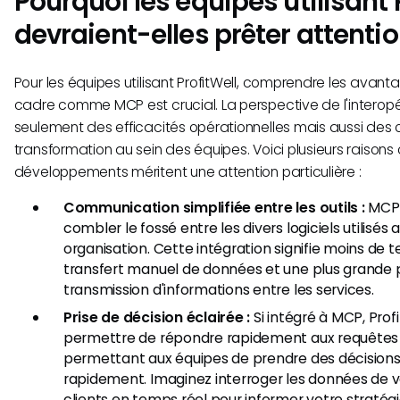
Pourquoi les équipes utilisant 
devraient-elles prêter attenti
Pour les équipes utilisant ProfitWell, comprendre les avan
cadre comme MCP est crucial. La perspective de l'interopéra
seulement des efficacités opérationnelles mais aussi des 
transformation au sein des équipes. Voici plusieurs raisons 
développements méritent une attention particulière :
Communication simplifiée entre les outils :
MCP 
combler le fossé entre les divers logiciels utilisés 
organisation. Cette intégration signifie moins de 
transfert manuel de données et une plus grande pr
transmission d'informations entre les services.
Prise de décision éclairée :
Si intégré à MCP, Profi
permettre de répondre rapidement aux requêtes
permettant aux équipes de prendre des décision
rapidement. Imaginez interroger les données de v
clients en temps réel pour informer votre stratég