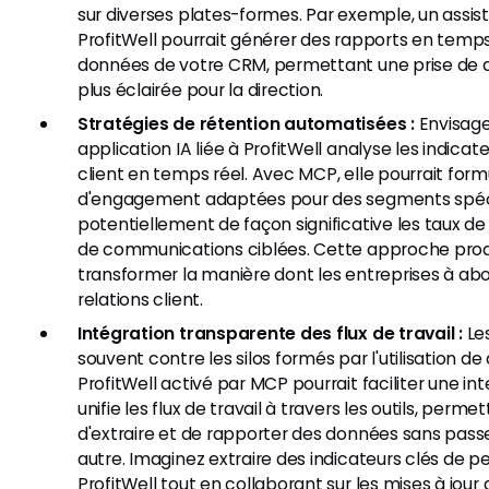
sur diverses plates-formes. Par exemple, un assist
ProfitWell pourrait générer des rapports en temps
données de votre CRM, permettant une prise de d
plus éclairée pour la direction.
Stratégies de rétention automatisées :
Envisage
application IA liée à ProfitWell analyse les indic
client en temps réel. Avec MCP, elle pourrait form
d'engagement adaptées pour des segments spéci
potentiellement de façon significative les taux de 
de communications ciblées. Cette approche proa
transformer la manière dont les entreprises à a
relations client.
Intégration transparente des flux de travail :
Les
souvent contre les silos formés par l'utilisation d
ProfitWell activé par MCP pourrait faciliter une int
unifie les flux de travail à travers les outils, perm
d'extraire et de rapporter des données sans passer
autre. Imaginez extraire des indicateurs clés de 
ProfitWell tout en collaborant sur les mises à jour 