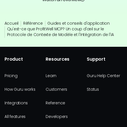
Accueil
Référence
Guides et conseils d'application
Qu'est-ce que ProfitWell MCP? Un coup d'œil sur le
Protocole de Contexte de Modèle et l'Intégration de l'IA
Product
Resources
Support
Pricing
Learn
Guru Help Center
How Guru works
Customers
Status
Integrations
Reference
All features
Developers