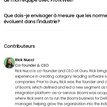
intrigantes en termes d'accessibilité aux données et de c
améliorées. Comprendre le fonctionnement de MCP peut pré
Une intégration MCP pourrait permettre des requêtes de d
aux développements futurs.
Que dois-je envisager à mesure que les norm
différents systèmes, permettant à votre équipe de tirer de
évoluent dans l'industrie?
ProfitWell sans transferts de données fastidieux. Cette effi
équipes à se concentrer sur les décisions stratégiques plut
À mesure que les normes MCP évoluent, envisagez commen
manipulation manuelle des données.
influencer l'interopérabilité et l'efficacité des flux de travai
organisation. Se tenir au courant de ces développements p
Contributeurs
parti de telles innovations pour améliorer les performances
votre entreprise d'abonnement.
Rick Nucci
Co-founder & CEO
Rick Nucci is co-founder and CEO at Guru. Rick bring
experience in creating category-leading software s
companies. Prior to Guru, Rick was the founder and c
of Boomi, which defined and led a new segment as t
integration platform-as-a-service. Boomi was acquir
where Rick went on to run the Boomi business for Dell
manager, helping grow the organization into the indus