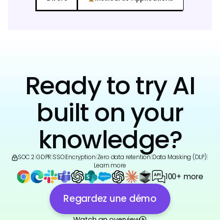
Ready to try AI
built on your
knowledge?
SOC 2
|
GDPR
|
SSO
|
Encryption
|
Zero data retention
|
Data Masking (DLP)
|
Learn more
100+ more
Regardez une démo
Watch an overview