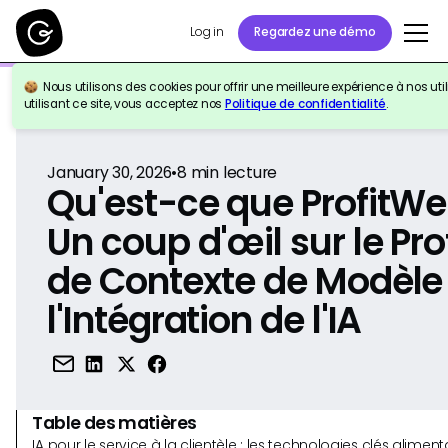
Log in
Regardez une démo
Nous utilisons des cookies pour offrir une meilleure expérience à nos util
Retour à la référence
utilisant ce site, vous acceptez nos
Politique de confidentialité
.
January 30, 2026
•
8
min lecture
Qu'est-ce que ProfitWe
Un coup d'œil sur le Pr
de Contexte de Modèle 
l'Intégration de l'IA
Table des matières
IA pour le service à la clientèle : les technologies clés alim