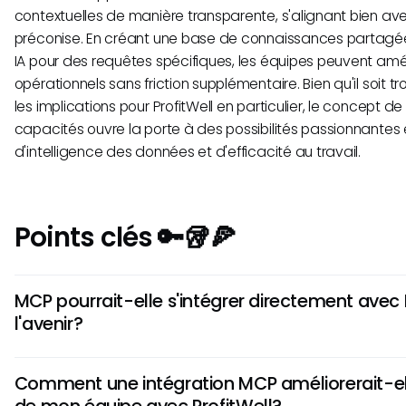
contextuelles de manière transparente, s'alignant bien a
préconise. En créant une base de connaissances partagée 
IA pour des requêtes spécifiques, les équipes peuvent amélio
opérationnels sans friction supplémentaire. Bien qu'il soit t
les implications pour ProfitWell en particulier, le concept
capacités ouvre la porte à des possibilités passionnantes
d'intelligence des données et d'efficacité au travail.
Points clés 🔑🥡🍕
MCP pourrait-elle s'intégrer directement avec 
l'avenir?
Bien qu'il n'y ait pas d'informations confirmées sur une int
Comment une intégration MCP améliorerait-elle
avec ProfitWell, le potentiel d'une telle connexion présente 
de mon équipe avec ProfitWell?