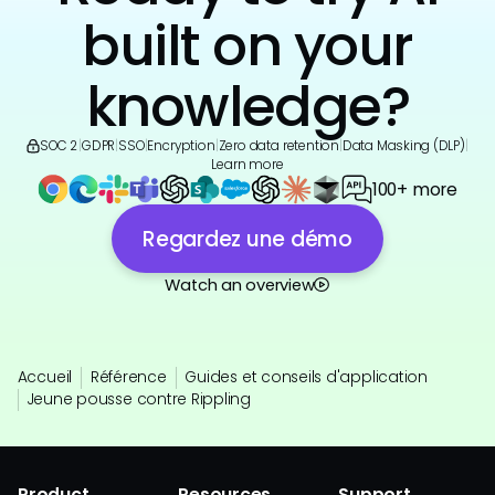
built on your
knowledge?
SOC 2
|
GDPR
|
SSO
|
Encryption
|
Zero data retention
|
Data Masking (DLP)
|
Learn more
100+ more
Regardez une démo
Watch an overview
Accueil
Référence
Guides et conseils d'application
Jeune pousse contre Rippling
Product
Resources
Support