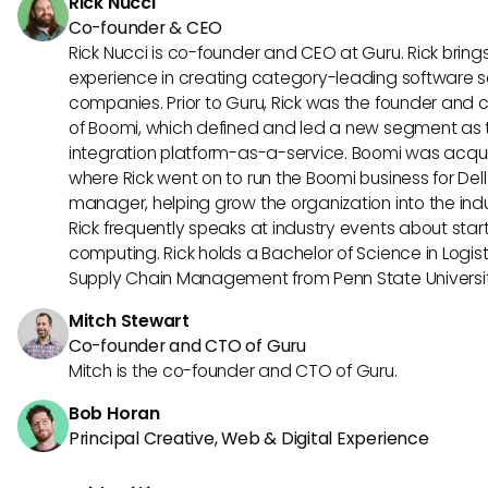
Rick Nucci
correspond le mieux aux objectifs de votre organisation.
Co-founder & CEO
Rick Nucci is co-founder and CEO at Guru. Rick bring
experience in creating category-leading software s
companies. Prior to Guru, Rick was the founder and c
of Boomi, which defined and led a new segment as t
integration platform-as-a-service. Boomi was acquir
where Rick went on to run the Boomi business for Dell
manager, helping grow the organization into the indus
Rick frequently speaks at industry events about sta
computing. Rick holds a Bachelor of Science in Logist
Supply Chain Management from Penn State Universit
Mitch Stewart
Co-founder and CTO of Guru
Mitch is the co-founder and CTO of Guru.
Bob Horan
Principal Creative, Web & Digital Experience