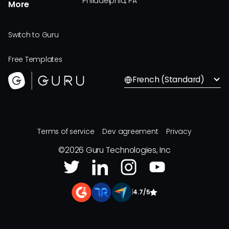
Philadelphia, PA
More
Switch to Guru
Free Templates
French (Standard)
Terms of service
Dev agreement
Privacy
©
2026
Guru Technologies, Inc
|
4.7/5