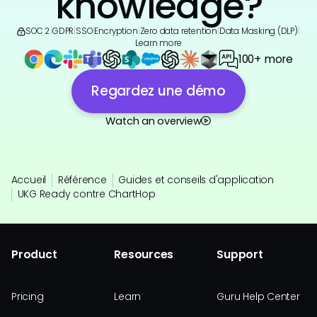
knowledge?
SOC 2
|
GDPR
|
SSO
|
Encryption
|
Zero data retention
|
Data Masking (DLP)
|
Learn more
100+ more
Regardez une démo
Watch an overview
Accueil
Référence
Guides et conseils d'application
UKG Ready contre ChartHop
Product
Resources
Support
Pricing
Learn
Guru Help Center