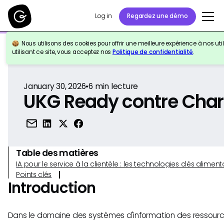
Log in
Regardez une démo
Nous utilisons des cookies pour offrir une meilleure expérience à nos util
Retour à la référence
utilisant ce site, vous acceptez nos
Politique de confidentialité
.
January 30, 2026
•
6
min lecture
UKG Ready contre Cha
Table des matières
IA pour le service à la clientèle : les technologies clés alim
Points clés
Introduction
Dans le domaine des systèmes d'information des ressourc