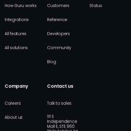
How Guru works
Customers
Status
Integrations
Reference
All features
Developers
All solutions
Community
Blog
Company
Contact us
Careers
Talk to sales
111 S
About us
Independence
Mall E, STE 960