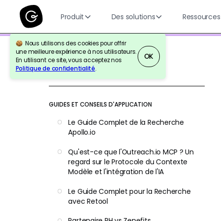
Produit
Des solutions
Ressources
Nous utilisons des cookies pour offrir
une meilleure expérience à nos utilisateurs.
OK
En utilisant ce site, vous acceptez nos
Politique de confidentialité
.
Retour à la référence
GUIDES ET CONSEILS D'APPLICATION
Le Guide Complet de la Recherche
Apollo.io
Qu'est-ce que l'Outreach.io MCP ? Un
regard sur le Protocole du Contexte
Modèle et l'intégration de l'IA
Le Guide Complet pour la Recherche
avec Retool
Partenaire RH vs Zenefits