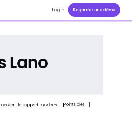
Log in
Regardez une démo
s Lano
Points clés
s alimentant le support moderne