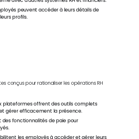
lème avec d'autres systèmes RH et financiers.
loyés peuvent accéder à leurs détails de
eurs profils.
es conçus pour rationaliser les opérations RH
:
x plateformes offrent des outils complets
 et gérer efficacement la présence.
t des fonctionnalités de paie pour
yés.
litent les employés à accéder et gérer leurs