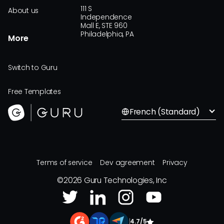
111 S
About us
Independence
Mall E, STE 960
Philadelphia, PA
More
Switch to Guru
Free Templates
French (Standard)
Terms of service
Dev agreement
Privacy
©
2026
Guru Technologies, Inc
|
4.7/5