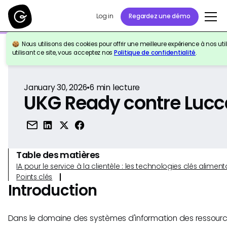
Log in
Regardez une démo
Nous utilisons des cookies pour offrir une meilleure expérience à nos util
Retour à la référence
utilisant ce site, vous acceptez nos
Politique de confidentialité
.
January 30, 2026
•
6
min lecture
UKG Ready contre Lucc
Table des matières
IA pour le service à la clientèle : les technologies clés alim
Points clés
Introduction
Dans le domaine des systèmes d'information des ressourc