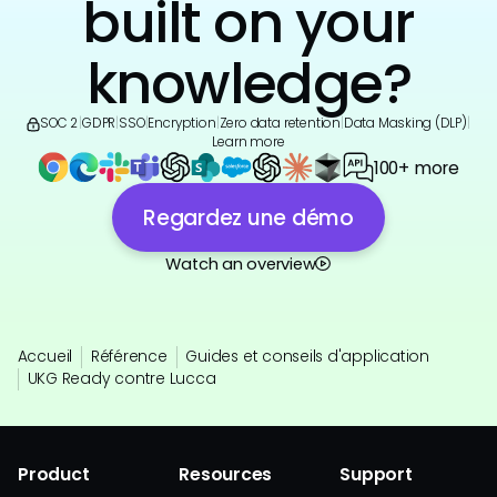
built on your
knowledge?
SOC 2
|
GDPR
|
SSO
|
Encryption
|
Zero data retention
|
Data Masking (DLP)
|
Learn more
100+ more
Regardez une démo
Watch an overview
Accueil
Référence
Guides et conseils d'application
UKG Ready contre Lucca
Product
Resources
Support