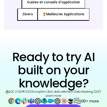
Guides et conseils d'application
Divers
Meilleures Applications
Ready to try AI
built on your
knowledge?
SOC 2
|
GDPR
|
SSO
|
Encryption
|
Zero data retention
|
Data Masking (DLP)
|
Learn more
100+ more