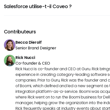
Coveo utilise une tarification d'entreprise basée sur le v
Salesforce utilise-t-il Coveo ?
fonctionnalités, nécessitant des devis personnalisés de l
Oui, Coveo s'intègre à Salesforce, permettant aux équipes 
des recherches et d'accéder à des informations pertinent
flux de travail Salesforce.
Contributeurs
Becca Dierolf
Senior Brand Designer
Rick Nucci
Co-founder & CEO
Rick Nucci is co-founder and CEO at Guru. Rick bring
experience in creating category-leading software s
companies. Prior to Guru, Rick was the founder and c
of Boomi, which defined and led a new segment as t
integration platform-as-a-service. Boomi was acquir
where Rick went on to run the Boomi business for Dell
manager, helping grow the organization into the indus
Rick frequently speaks at industry events about sta