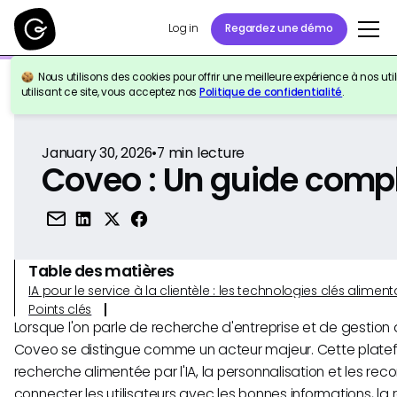
Log in
Regardez une démo
Nous utilisons des cookies pour offrir une meilleure expérience à nos util
Retour à la référence
utilisant ce site, vous acceptez nos
Politique de confidentialité
.
January 30, 2026
•
7
min lecture
Coveo : Un guide comp
Table des matières
IA pour le service à la clientèle : les technologies clés alim
Points clés
Lorsque l'on parle de recherche d'entreprise et de gestio
Coveo se distingue comme un acteur majeur. Cette platef
recherche alimentée par l'IA, la personnalisation et les r
connecter les utilisateurs avec les bonnes informations, la