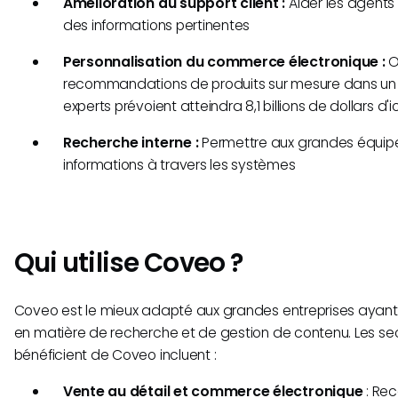
Amélioration du support client :
Aider les agents
des informations pertinentes
Personnalisation du commerce électronique :
Of
recommandations de produits sur mesure dans un 
experts prévoient atteindra 8,1 billions de dollars d'i
Recherche interne :
Permettre aux grandes équip
informations à travers les systèmes
Qui utilise Coveo ?
Coveo est le mieux adapté aux grandes entreprises ayan
en matière de recherche et de gestion de contenu. Les se
bénéficient de Coveo incluent :
Vente au détail et commerce électronique
: Re