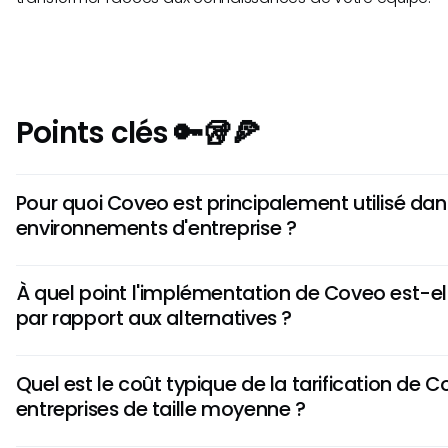
Points clés 🔑🥡🍕
Pour quoi Coveo est principalement utilisé dan
environnements d'entreprise ?
Coveo alimente la recherche IA pour les portails de servic
À quel point l'implémentation de Coveo est-e
personnalisation du commerce électronique et les expé
par rapport aux alternatives ?
unifiée en milieu de travail.
Coveo nécessite une expertise technique et des ressource
Quel est le coût typique de la tarification de 
mise en œuvre, ce qui conduit à un temps de valeur plus l
entreprises de taille moyenne ?
prêtes à l'emploi.