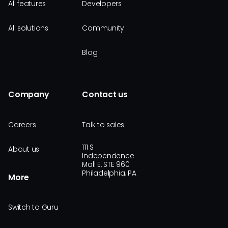
All features
Developers
All solutions
Community
Blog
Company
Contact us
Careers
Talk to sales
111 S
About us
Independence
Mall E, STE 960
Philadelphia, PA
More
Switch to Guru