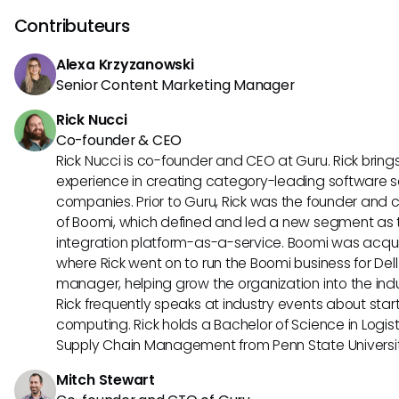
la croissance et au succès des affaires.
Contributeurs
Alexa Krzyzanowski
Senior Content Marketing Manager
Rick Nucci
Co-founder & CEO
Rick Nucci is co-founder and CEO at Guru. Rick bring
experience in creating category-leading software s
companies. Prior to Guru, Rick was the founder and c
of Boomi, which defined and led a new segment as t
integration platform-as-a-service. Boomi was acquir
where Rick went on to run the Boomi business for Dell
manager, helping grow the organization into the indus
Rick frequently speaks at industry events about sta
computing. Rick holds a Bachelor of Science in Logist
Supply Chain Management from Penn State Universit
Mitch Stewart