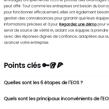
peut offrir. Tout comme les entreprises ont besoin du bon 
pour fonctionner efficacement, elles ont également beso
gestion des connaissances pour garantir que leurs équip
informations précises et à jour.
Regardez une démo
pour v
servir de source de vérité IA, aidant vos équipes à prendre
avec des réponses dignes de confiance, adaptées aux auto
avancer votre entreprise.
Points clés 🔑🥡🍕
Quelles sont les 6 étapes de l'EOS ?
Les six composants sont la Vision, les Personnes, les Don
Quels sont les principaux inconvénients de l'EO
Processus et la Traction, qui travaillent ensemble pour clar
aligner les équipes et exécuter avec discipline.