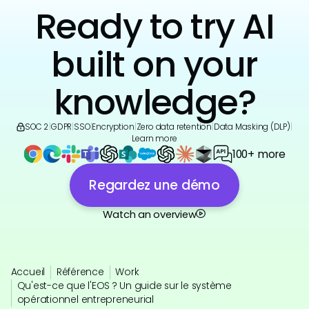
Ready to try AI
built on your
knowledge?
SOC 2
|
GDPR
|
SSO
|
Encryption
|
Zero data retention
|
Data Masking (DLP)
|
Learn more
100+ more
Regardez une démo
Watch an overview
Accueil
Référence
Work
Qu'est-ce que l'EOS ? Un guide sur le système
opérationnel entrepreneurial