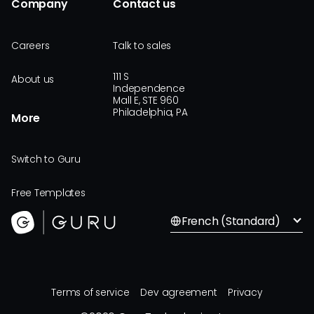
Company
Contact us
Careers
Talk to sales
111 S
About us
Independence
Mall E, STE 960
Philadelphia, PA
More
Switch to Guru
Free Templates
French (Standard)
Terms of service
Dev agreement
Privacy