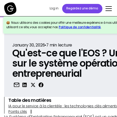
Log in
Regardez une démo
Nous utilisons des cookies pour offrir une meilleure expérience à nos util
Retour à la référence
utilisant ce site, vous acceptez nos
Politique de confidentialité
.
January 30, 2026
•
7
min lecture
Qu'est-ce que l'EOS ? U
sur le système opérati
entrepreneurial
Table des matières
IA pour le service à la clientèle : les technologies clés alim
Points clés
Le Système d'Exploitation Entrepreneurial (EOS) est un ca