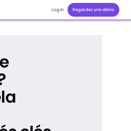
Log in
Regardez une démo
ue
?
la