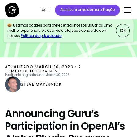
Log in
Assista a uma demonstração
Usamos cookies para oferecer aos nossos usuários uma
BLOG
PRODUCT UPDATES
AI
OK
melhor experiência. Ao usar este site, você concorda com
nossos
Política de privacidade
.
ATUALIZADO
MARCH 30, 2023
•
2
TEMPO DE LEITURA MÍN.
Publicado originalmente
March 30, 2023
STEVE MAYERNICK
Announcing Guru’s
Participation in OpenAI’s