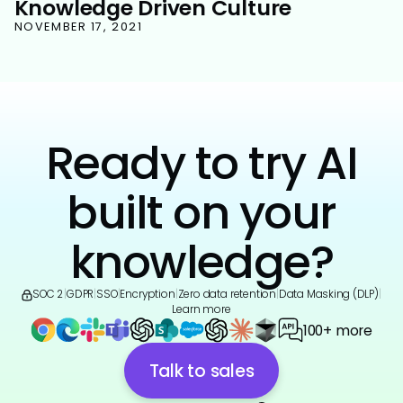
Knowledge Driven Culture
NOVEMBER 17, 2021
Ready to try AI
built on your
knowledge?
SOC 2
|
GDPR
|
SSO
|
Encryption
|
Zero data retention
|
Data Masking (DLP)
|
Learn more
100+ more
Talk to sales