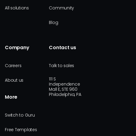
All solutions
Community
Blog
Company
Contact us
Careers
Talk to sales
111 S
About us
Independence
Mall E, STE 960
Philadelphia, PA
More
Switch to Guru
Free Templates