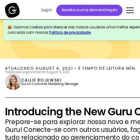
Log in
Assista a uma demonstração
Usamos cookies para oferecer aos nossos usuários uma melhor experiên
BLOG
COMPANY NEWS
PRODUCT UPDATES
concorda com nossos
Política de privacidade
.
ATUALIZADO
AUGUST 4, 2021
•
3
TEMPO DE LEITURA MÍN.
Publicado originalmente
August 4, 2021
CALLIE ROJEWSKI
Guru's Customer Marketing Manager
Introducing the New Guru
Prepare-se para explorar nossa nova e 
Guru! Conecte-se com outros usuários, fa
tudo relacionado ao gerenciamento do c