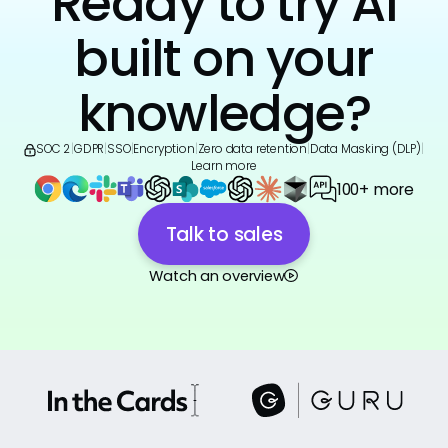
Ready to try AI
built on your
knowledge?
SOC 2
|
GDPR
|
SSO
|
Encryption
|
Zero data retention
|
Data Masking (DLP)
|
Learn more
100+ more
Talk to sales
Watch an overview