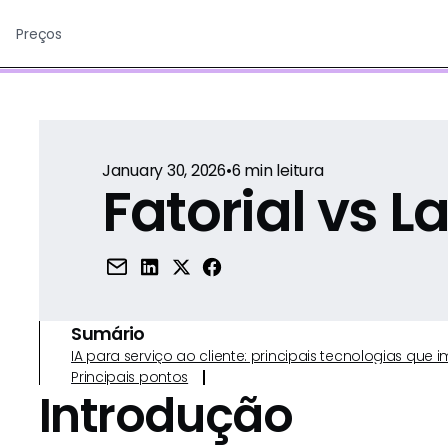
Preços
January 30, 2026
•
6
min leitura
Fatorial vs L
Sumário
IA para serviço ao cliente: principais tecnologias qu
Principais pontos
Introdução