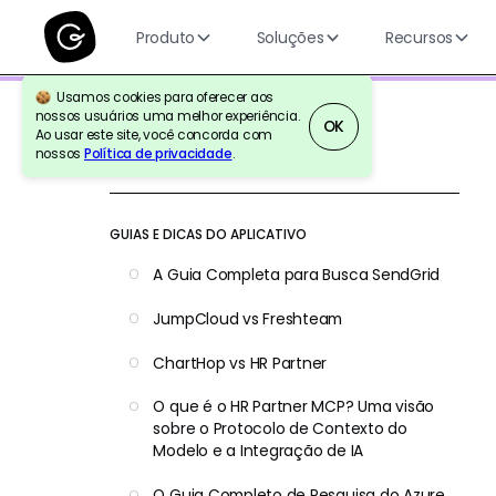
Produto
Soluções
Recursos
Usamos cookies para oferecer aos
nossos usuários uma melhor experiência.
OK
Ao usar este site, você concorda com
nossos
Política de privacidade
.
Voltar para a referência
GUIAS E DICAS DO APLICATIVO
A Guia Completa para Busca SendGrid
JumpCloud vs Freshteam
ChartHop vs HR Partner
O que é o HR Partner MCP? Uma visão
sobre o Protocolo de Contexto do
Modelo e a Integração de IA
O Guia Completo de Pesquisa do Azure