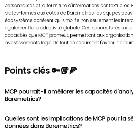
personnalisés et la fourniture d'informations contextuelles. 
plates-formes aux côtés de Baremetrics, les équipes peuv
écosystème cohérent qui simplifie non seulement les inter
également la productivité globale. Ces concepts résonnen
capacités que MCP promeut, permettant aux organisations
investissements logiciels tout en sécurisant l'avenir de leur
Points clés 🔑🥡🍕
MCP pourrait-il améliorer les capacités d'anal
Baremetrics?
Bien que ce soit encore spéculatif, l'incorporation des prin
Quelles sont les implications de MCP pour la s
potentiellement améliorer l'interopérabilité de Baremetrics 
données dans Baremetrics?
commerciaux. Cela pourrait conduire à des analyses plus 