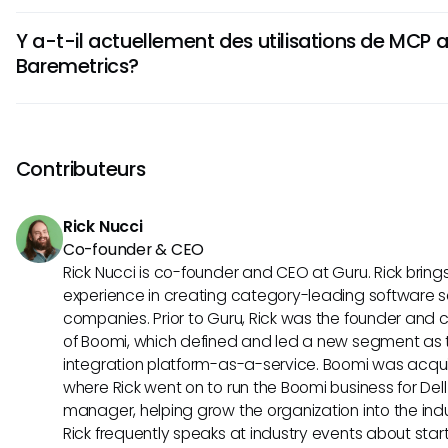
des données de diverses sources, enrichissant ainsi finalem
La conception de MCP se concentre sur les interactions s
votre abonnement et de votre suivi financier.
Y a-t-il actuellement des utilisations de MCP 
ce qui signifie que ses principes pourraient aider à amélior
Baremetrics?
données accessibles via Baremetrics. Des protocoles de s
pourraient garantir que les données financières sensibles 
À ce jour, il n'y a pas de relation confirmée entre Baremet
en étant utilisées pour l'analyse.
explorer les impacts potentiels d'une telle intégration peut 
précieuses sur la manière dont les entreprises peuvent améli
Contributeurs
et leurs capacités d'analyse à l'avenir.
Rick Nucci
Co-founder & CEO
Rick Nucci is co-founder and CEO at Guru. Rick bring
experience in creating category-leading software s
companies. Prior to Guru, Rick was the founder and c
of Boomi, which defined and led a new segment as t
integration platform-as-a-service. Boomi was acquir
where Rick went on to run the Boomi business for Dell
manager, helping grow the organization into the indus
Rick frequently speaks at industry events about sta