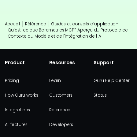
Accueil
Référence
Guides et conseils d'application
Qu'est-ce que Baremetrics MCP? Aperçu du Protocole de
Contexte du Modèle et de l'Intégration de l'IA
Product
Resources
Support
Pricing
Learn
Guru Help Center
How Guru works
Customers
Status
Integrations
Reference
All features
Developers