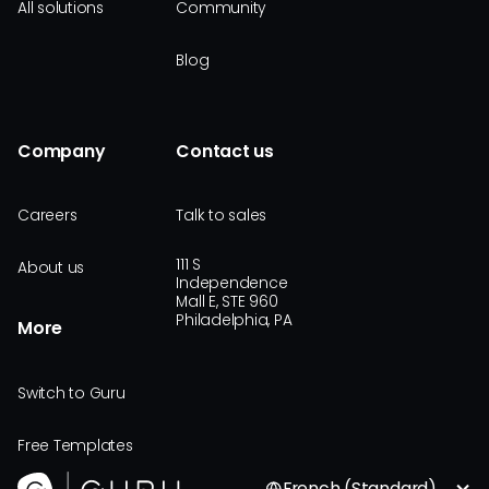
All solutions
Community
Blog
Company
Contact us
Careers
Talk to sales
111 S
About us
Independence
Mall E, STE 960
Philadelphia, PA
More
Switch to Guru
Free Templates
French (Standard)