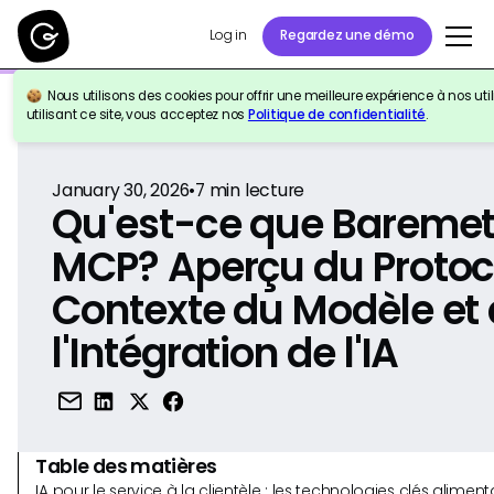
Log in
Regardez une démo
Nous utilisons des cookies pour offrir une meilleure expérience à nos util
Retour à la référence
utilisant ce site, vous acceptez nos
Politique de confidentialité
.
January 30, 2026
•
7
min lecture
Qu'est-ce que Baremet
MCP? Aperçu du Protoc
Contexte du Modèle et
l'Intégration de l'IA
Table des matières
IA pour le service à la clientèle : les technologies clés alim