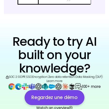
Ready to try AI
built on your
knowledge?
SOC 2
|
GDPR
|
SSO
|
Encryption
|
Zero data retention
|
Data Masking (DLP)
|
Learn more
100+ more
Regardez une démo
Watch an overview