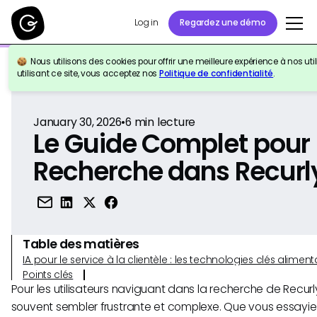
Log in
Regardez une démo
Nous utilisons des cookies pour offrir une meilleure expérience à nos util
Retour à la référence
utilisant ce site, vous acceptez nos
Politique de confidentialité
.
January 30, 2026
•
6
min lecture
Le Guide Complet pour 
Recherche dans Recurl
Table des matières
IA pour le service à la clientèle : les technologies clés alim
Points clés
Pour les utilisateurs naviguant dans la recherche de Recurl
souvent sembler frustrante et complexe. Que vous essayiez