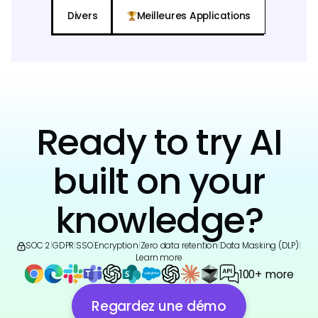
Divers
Meilleures Applications
Ready to try AI
built on your
knowledge?
SOC 2
|
GDPR
|
SSO
|
Encryption
|
Zero data retention
|
Data Masking (DLP)
|
Learn more
100+ more
Regardez une démo