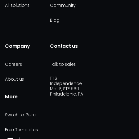
All solutions
Community
Blog
Company
Contact us
Careers
Talk to sales
111 S
About us
Independence
Mall E, STE 960
Philadelphia, PA
More
Switch to Guru
Free Templates