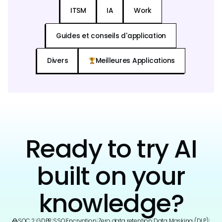
ITSM
IA
Work
Guides et conseils d'application
Divers
Meilleures Applications
Ready to try AI
built on your
knowledge?
SOC 2
|
GDPR
|
SSO
|
Encryption
|
Zero data retention
|
Data Masking (DLP)
|