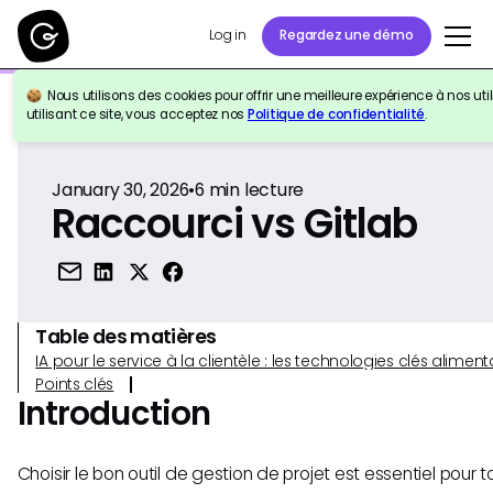
Log in
Regardez une démo
Nous utilisons des cookies pour offrir une meilleure expérience à nos util
Retour à la référence
utilisant ce site, vous acceptez nos
Politique de confidentialité
.
January 30, 2026
•
6
min lecture
Raccourci vs Gitlab
Table des matières
IA pour le service à la clientèle : les technologies clés alim
Points clés
Introduction
Choisir le bon outil de gestion de projet est essentiel pour