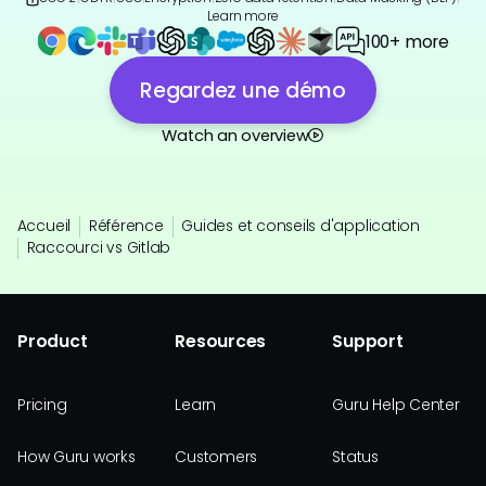
Learn more
100+ more
Regardez une démo
Watch an overview
Accueil
Référence
Guides et conseils d'application
Raccourci vs Gitlab
Product
Resources
Support
Pricing
Learn
Guru Help Center
How Guru works
Customers
Status