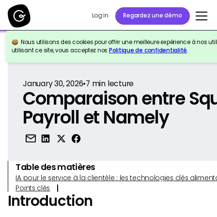
Log in
Regardez une démo
Nous utilisons des cookies pour offrir une meilleure expérience à nos util
Retour à la référence
utilisant ce site, vous acceptez nos
Politique de confidentialité
.
January 30, 2026
•
7
min lecture
Comparaison entre Sq
Payroll et Namely
Table des matières
IA pour le service à la clientèle : les technologies clés alim
Points clés
Introduction