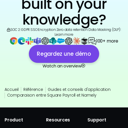
built on your
knowledge?
SOC 2
|
GDPR
|
SSO
|
Encryption
|
Zero data retention
|
Data Masking (DLP)
|
Learn more
100+ more
Regardez une démo
Watch an overview
Accueil
Référence
Guides et conseils d'application
Comparaison entre Square Payroll et Namely
Product
Resources
Support