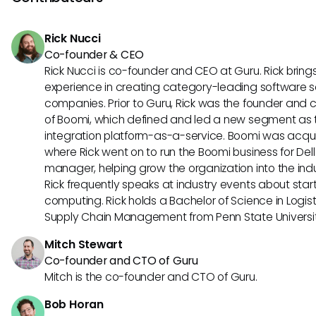
et élément équipe, Namely peut àtre votre choix préféré po
Rick Nucci
Co-founder & CEO
Rick Nucci is co-founder and CEO at Guru. Rick bring
experience in creating category-leading software s
companies. Prior to Guru, Rick was the founder and c
of Boomi, which defined and led a new segment as t
integration platform-as-a-service. Boomi was acquir
where Rick went on to run the Boomi business for Dell
manager, helping grow the organization into the indus
Rick frequently speaks at industry events about sta
computing. Rick holds a Bachelor of Science in Logist
Supply Chain Management from Penn State Universit
Mitch Stewart
Co-founder and CTO of Guru
Mitch is the co-founder and CTO of Guru.
Bob Horan