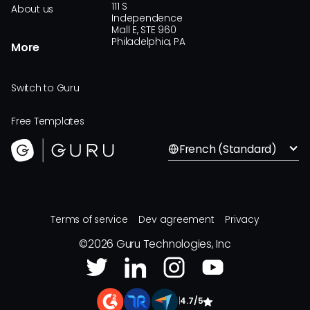
111 S
About us
Independence
Mall E, STE 960
Philadelphia, PA
More
Switch to Guru
Free Templates
French (Standard)
Terms of service
Dev agreement
Privacy
©
2026
Guru Technologies, Inc
|
4.7/5