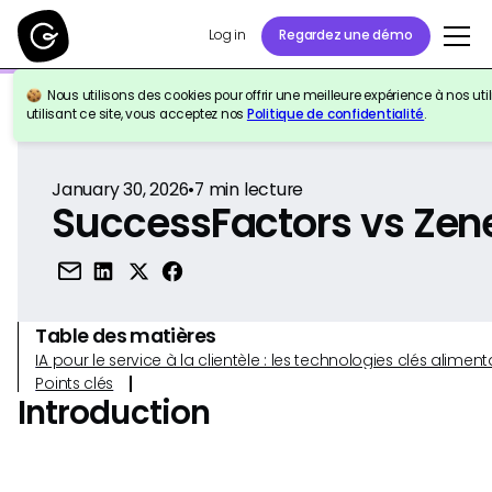
Log in
Regardez une démo
Nous utilisons des cookies pour offrir une meilleure expérience à nos util
Retour à la référence
utilisant ce site, vous acceptez nos
Politique de confidentialité
.
January 30, 2026
•
7
min lecture
SuccessFactors vs Zene
Table des matières
IA pour le service à la clientèle : les technologies clés alim
Points clés
Introduction