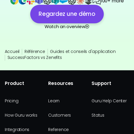
100+ more
Regardez une démo
Watch an overview
Accueil
Référence
Guides et conseils d'application
SuccessFactors vs Zenefits
Product
Resources
Support
Pricing
Learn
Guru Help Center
How Guru works
Customers
Status
Integrations
Reference