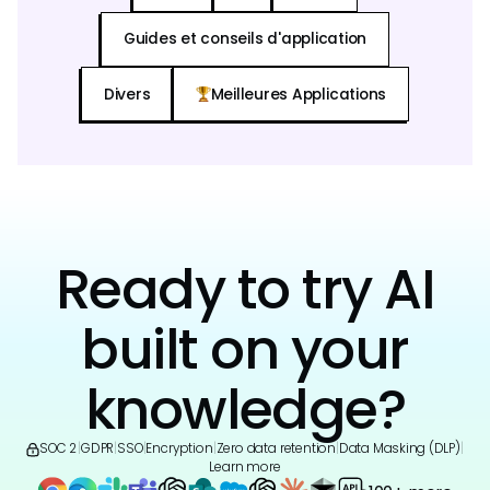
Guides et conseils d'application
Divers
Meilleures Applications
Ready to try AI
built on your
knowledge?
SOC 2
|
GDPR
|
SSO
|
Encryption
|
Zero data retention
|
Data Masking (DLP)
|
Learn more