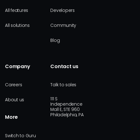
All features
Developers
All solutions
Community
Blog
Company
Contact us
Careers
Talk to sales
111 S
About us
Independence
Mall E, STE 960
Philadelphia, PA
More
Switch to Guru