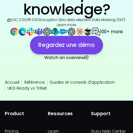
knowledge?
SOC 2
|
GDPR
|
SSO
|
Encryption
|
Zero data retention
|
Data Masking (DLP)
|
Learn more
100+ more
Regardez une démo
Watch an overview
Accueil
Référence
Guides et conseils d'application
UKG Ready vs TriNet
Product
Resources
Support
Pricing
Learn
Guru Help Center