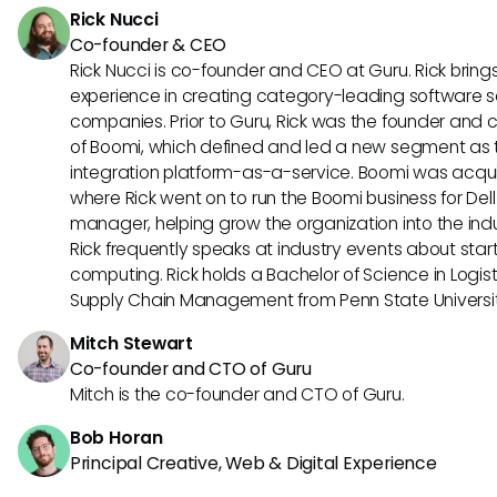
Rick Nucci
mati\u00e8re de la main-d'\u00e9uvre en constante mut
Co-founder & CEO
Rick Nucci is co-founder and CEO at Guru. Rick bring
experience in creating category-leading software s
companies. Prior to Guru, Rick was the founder and c
of Boomi, which defined and led a new segment as t
integration platform-as-a-service. Boomi was acquir
where Rick went on to run the Boomi business for Dell
manager, helping grow the organization into the indus
Rick frequently speaks at industry events about sta
computing. Rick holds a Bachelor of Science in Logist
Supply Chain Management from Penn State Universit
Mitch Stewart
Co-founder and CTO of Guru
Mitch is the co-founder and CTO of Guru.
Bob Horan
Principal Creative, Web & Digital Experience