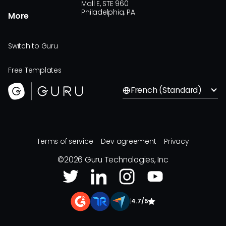
Mall E, STE 960
Philadelphia, PA
More
Switch to Guru
Free Templates
French (Standard)
Terms of service
Dev agreement
Privacy
©
2026
Guru Technologies, Inc
|
4.7/5