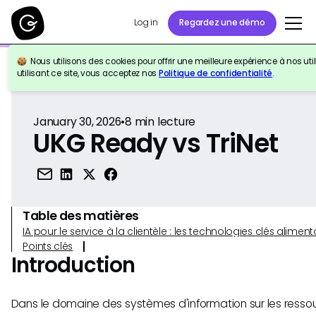
Log in
Regardez une démo
Nous utilisons des cookies pour offrir une meilleure expérience à nos util
Retour à la référence
utilisant ce site, vous acceptez nos
Politique de confidentialité
.
January 30, 2026
•
8
min lecture
UKG Ready vs TriNet
Table des matières
IA pour le service à la clientèle : les technologies clés alim
Points clés
Introduction
Dans le domaine des systèmes d'information sur les resso