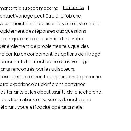
Points clés
s alimentant le support moderne
ontact Vonage peut être à la fois une
e vous cherchiez à localiser des enregistrements
er rapidement des réponses aux questions
erche joue un rôle essentiel dans votre
nt généralement de problèmes tels que des
 confusion concernant les options de filtrage.
ctionnement de la recherche dans Vonage
nts rencontrés par les utilisateurs,
ésultats de recherche, explorerons le potentiel
otre expérience et clarifierons certaines
s tenants et les aboutissants de la recherche
ces frustrations en sessions de recherche
liorant votre efficacité opérationnelle.