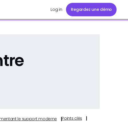
Log in
Regardez une démo
tre
Points clés
s alimentant le support moderne