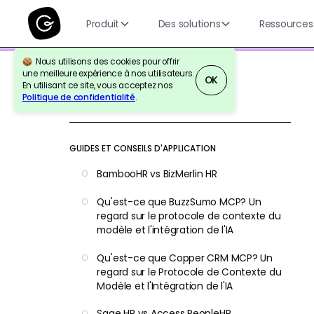
Produit
Des solutions
Ressources
Nous utilisons des cookies pour offrir
une meilleure expérience à nos utilisateurs.
OK
En utilisant ce site, vous acceptez nos
Politique de confidentialité
.
Retour à la référence
GUIDES ET CONSEILS D'APPLICATION
BambooHR vs BizMerlin HR
Qu'est-ce que BuzzSumo MCP? Un
regard sur le protocole de contexte du
modèle et l'intégration de l'IA
Qu'est-ce que Copper CRM MCP? Un
regard sur le Protocole de Contexte du
Modèle et l'Intégration de l'IA
Sage HR vs Access PeopleHR