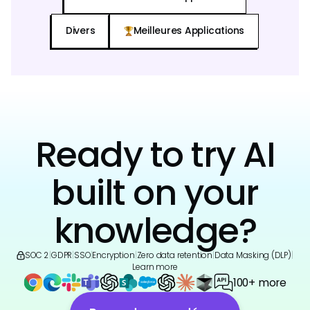
Divers
Meilleures Applications
Ready to try AI
built on your
knowledge?
SOC 2
|
GDPR
|
SSO
|
Encryption
|
Zero data retention
|
Data Masking (DLP)
|
Learn more
100+ more