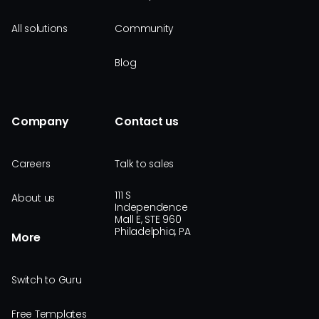
All solutions
Community
Blog
Company
Contact us
Careers
Talk to sales
111 S
About us
Independence
Mall E, STE 960
Philadelphia, PA
More
Switch to Guru
Free Templates