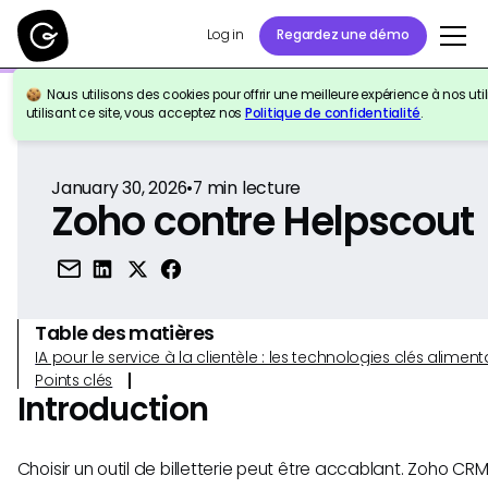
Log in
Regardez une démo
Nous utilisons des cookies pour offrir une meilleure expérience à nos util
Retour à la référence
utilisant ce site, vous acceptez nos
Politique de confidentialité
.
January 30, 2026
•
7
min lecture
Zoho contre Helpscout
Table des matières
IA pour le service à la clientèle : les technologies clés alim
Points clés
Introduction
Choisir un outil de billetterie peut être accablant. Zoho CR