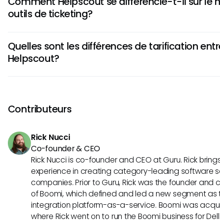
Comment Helpscout se différencie-t-il sur le
personnalisables et une intégration avec d'autres appli
outils de ticketing?
Ses capacités d'IA aident à prioriser et acheminer les tick
améliorant ainsi la productivité du support client.
Helpscout met l'accent sur la simplicité et la facilité d'utili
Quelles sont les différences de tarification ent
épurée et des flux de travail intuitifs. Ses fonctionnalités co
Helpscout?
les notes et les étiquettes simplifient la communication en 
outil idéal pour les petites équipes de support.
La tarification de Zoho est basée sur le nombre d'agents, o
économique à mesure que vous élargissez votre équipe de 
Helpscout a une structure de tarification simple basée sur
Contributeurs
lettres, ce qui le rend attractif pour les petites entreprises 
Rick Nucci
Co-founder & CEO
Rick Nucci is co-founder and CEO at Guru. Rick bring
experience in creating category-leading software s
companies. Prior to Guru, Rick was the founder and c
of Boomi, which defined and led a new segment as t
integration platform-as-a-service. Boomi was acquir
where Rick went on to run the Boomi business for Dell