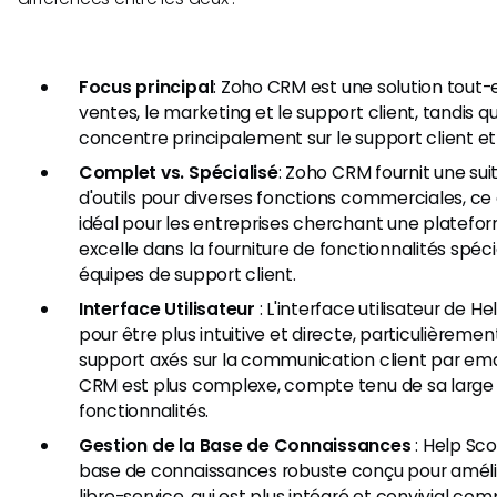
Focus principal
: Zoho CRM est une solution tout
ventes, le marketing et le support client, tandis 
concentre principalement sur le support client e
Complet vs. Spécialisé
: Zoho CRM fournit une su
d'outils pour diverses fonctions commerciales, ce q
idéal pour les entreprises cherchant une platefo
excelle dans la fourniture de fonctionnalités spéc
équipes de support client.
Interface Utilisateur
: L'interface utilisateur de 
pour être plus intuitive et directe, particulièreme
support axés sur la communication client par emai
CRM est plus complexe, compte tenu de sa lar
fonctionnalités.
Gestion de la Base de Connaissances
: Help Sco
base de connaissances robuste conçu pour amélio
libre-service, qui est plus intégré et convivial c