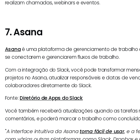
realizam chamadas, webinars e eventos.
7. Asana
Asana
é uma plataforma de gerenciamento de trabalho 
se conectarem e gerenciarem fluxos de trabalho.
Com a integração do Slack, você pode transformar mens
projetos no Asana, atualizar responsáveis e datas de ven
colaboradores diretamente do Slack.
Fonte:
Diretório de Apps do Slack
Você também receberá atualizações quando as tarefa
comentários, e poderá marcar o trabalho como concluído 
"
A interface intuitiva da Asana
torna fácil de usar
, e a 
com várias outras plataformas como Slack, Dropbox e G