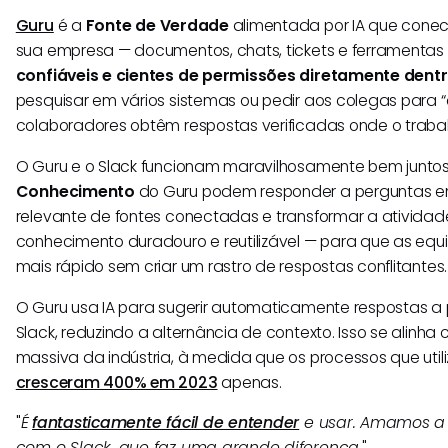
Guru
é a
Fonte de Verdade
alimentada por IA que cone
sua empresa — documentos, chats, tickets e ferramentas
confiáveis e cientes de permissões diretamente dentr
pesquisar em vários sistemas ou pedir aos colegas para “en
colaboradores obtêm respostas verificadas onde o traba
O Guru e o Slack funcionam maravilhosamente bem junto
Conhecimento
do Guru podem responder a perguntas em
relevante de fontes conectadas e transformar a ativida
conhecimento duradouro e reutilizável — para que as eq
mais rápido sem criar um rastro de respostas conflitantes.
O Guru usa IA para sugerir automaticamente respostas a
Slack, reduzindo a alternância de contexto. Isso se alin
massiva da indústria, à medida que os processos que util
cresceram 400% em 2023
apenas.
"
É
fantasticamente fácil de entender
e usar. Amamos a 
com o Slack, que faz uma grande diferença.
"