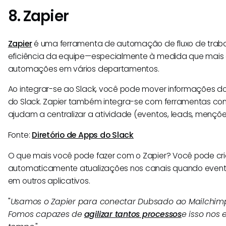
8. Zapier
Zapier
é uma ferramenta de automação de fluxo de traba
eficiência da equipe—especialmente à medida que mais
automações em vários departamentos.
Ao integrar-se ao Slack, você pode mover informações d
do Slack. Zapier também integra-se com ferramentas co
ajudam a centralizar a atividade (eventos, leads, menções
Fonte:
Diretório de Apps do Slack
O que mais você pode fazer com o Zapier? Você pode cria
automaticamente atualizações nos canais quando event
em outros aplicativos.
"
Usamos o Zapier para conectar Dubsado ao Mailchimp,
Fomos capazes de
agilizar tantos processos
e isso nos