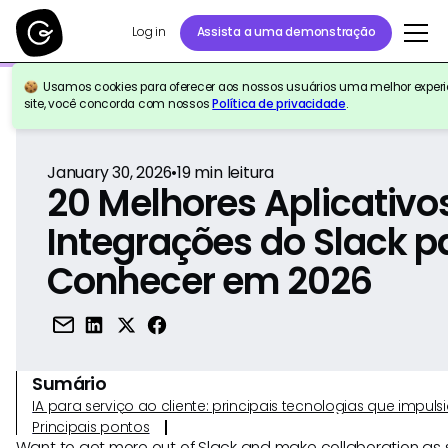
Log in
Assista a uma demonstração
Usamos cookies para oferecer aos nossos usuários uma melhor experiê
Voltar para a referência
site, você concorda com nossos
Política de privacidade
.
January 30, 2026
•
19
min leitura
20 Melhores Aplicativo
Integrações do Slack p
Conhecer em 2026
Sumário
IA para serviço ao cliente: principais tecnologias que imp
Principais pontos
Want to get more out of Slack and make collaboration as 