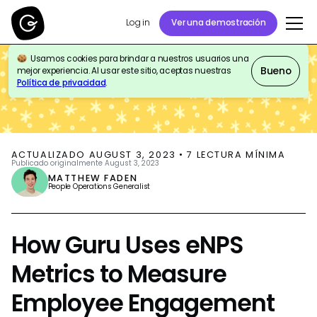
Log in
Ver una demostración
Usamos cookies para brindar a nuestros usuarios una
BLOG
HR & PEOPLE OPS
Bueno
mejor experiencia. Al usar este sitio, aceptas nuestras
Política de privacidad
.
ACTUALIZADO
AUGUST 3, 2023
•
7
LECTURA MÍNIMA
Publicado originalmente
August 3, 2023
MATTHEW FADEN
People Operations Generalist
How Guru Uses eNPS
Metrics to Measure
Employee Engagement