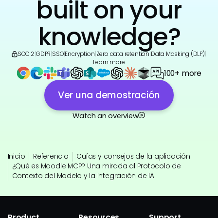
built on your
knowledge?
SOC 2
|
GDPR
|
SSO
|
Encryption
|
Zero data retention
|
Data Masking (DLP)
|
Learn more
100+ more
Ver una demostración
Watch an overview
Inicio
Referencia
Guías y consejos de la aplicación
¿Qué es Moodle MCP? Una mirada al Protocolo de
Contexto del Modelo y la Integración de IA
Product
Resources
Support