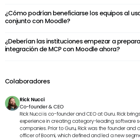
Si bien MCP no está integrado con Moodle hoy en día, sus
¿Cómo podrían beneficiarse los equipos al us
potenciales pueden mejorar significativamente las funcion
conjunto con Moodle?
ejemplo, MCP podría permitir la recuperación de datos en 
habilitar asistentes inteligentes dentro de Moodle para pr
Si se adoptara MCP dentro de Moodle, los equipos podrían 
experiencias de aprendizaje personalizadas.
¿Deberían las instituciones empezar a prepara
trabajo y automatizar tareas repetitivas. Esta mejora ayud
integración de MCP con Moodle ahora?
educadores y administradores a centrarse más en brind
calidad y menos en procesos burocráticos.
Si bien actualmente puede que no haya una integración 
mantenerse informado sobre estándares como MCP pued
instituciones a estrategizar la adopción de tecnología futu
Colaboradores
preparación podría llevar a ventajas operativas significa
capacidades estén disponibles.
Rick Nucci
Co-founder & CEO
Rick Nucci is co-founder and CEO at Guru. Rick bring
experience in creating category-leading software s
companies. Prior to Guru, Rick was the founder and 
officer of Boomi, which defined and led a new segmen