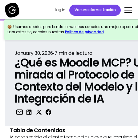
Log in
Ver una demostración
Usamos cookies para brindar a nuestros usuarios una mejor experiencia
Volver a la Referencia
usar este sitio, aceptas nuestras
Política de privacidad
.
January 30, 2026
•
7
min de lectura
¿Qué es Moodle MCP? 
mirada al Protocolo de
Contexto del Modelo y 
Integración de IA
Tabla de Contenidos
IA para servicio al cliente: tecnologías clave que impulsan 