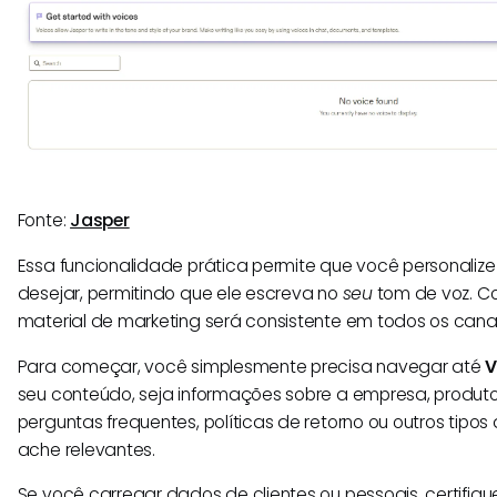
Fonte:
Jasper
Essa funcionalidade prática permite que você personalize
desejar, permitindo que ele escreva no
seu
tom de voz. Co
material de marketing será consistente em todos os canai
Para começar, você simplesmente precisa navegar até
V
seu conteúdo, seja informações sobre a empresa, produto
perguntas frequentes, políticas de retorno ou outros tip
ache relevantes.
Se você carregar dados de clientes ou pessoais, certifiqu