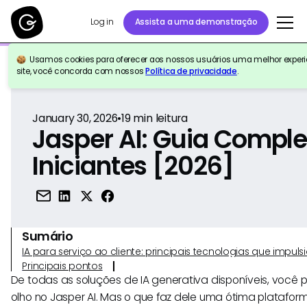
Log in
Assista a uma demonstração
Usamos cookies para oferecer aos nossos usuários uma melhor experiê
Voltar para a referência
site, você concorda com nossos
Política de privacidade
.
January 30, 2026
•
19
min leitura
Jasper AI: Guia Comple
Iniciantes [2026]
Sumário
IA para serviço ao cliente: principais tecnologias que imp
Principais pontos
De todas as soluções de IA generativa disponíveis, você
olho no Jasper AI. Mas o que faz dele uma ótima platafor