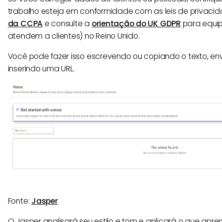
trabalho esteja em conformidade com as leis de privaci
da CCPA
e consulte a
orientação do UK GDPR
para equi
atendem a clientes) no Reino Unido.
Você pode fazer isso escrevendo ou copiando o texto, en
inserindo uma URL.
Fonte:
Jasper
O Jasper analisará seu estilo e tom e aplicará o que ap