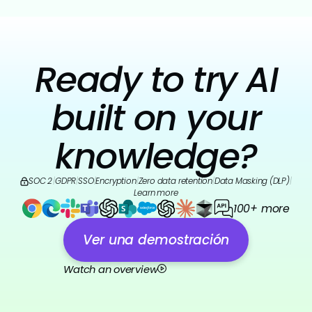
Ready to try AI
built on your
knowledge?
SOC 2
|
GDPR
|
SSO
|
Encryption
|
Zero data retention
|
Data Masking (DLP)
|
Learn more
100+ more
Ver una demostración
Watch an overview