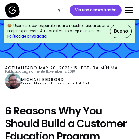
Log in
Ver una demostración
Usamos cookies para brindar a nuestros usuarios una
BLOG
CUSTOMER SUPPORT
Bueno
mejor experiencia. Al usar este sitio, aceptas nuestras
Política de privacidad
.
ACTUALIZADO
MAY 20, 2021
•
5
LECTURA MÍNIMA
Publicado originalmente
November 15, 2018
MICHAEL REDBORD
General Manager of Service Hub at HubSpot
6 Reasons Why You
Should Build a Customer
Education Program