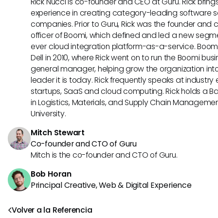
Rick Nucci is co-founder and CEO at Guru. Rick bring
experience in creating category-leading software s
companies. Prior to Guru, Rick was the founder and 
officer of Boomi, which defined and led a new segmen
ever cloud integration platform-as-a-service. Boo
Dell in 2010, where Rick went on to run the Boomi busin
general manager, helping grow the organization into
leader it is today. Rick frequently speaks at industr
startups, SaaS and cloud computing. Rick holds a B
in Logistics, Materials, and Supply Chain Manageme
University.
Mitch Stewart
Co-founder and CTO of Guru
Mitch is the co-founder and CTO of Guru.
Bob Horan
Principal Creative, Web & Digital Experience
Volver a la Referencia