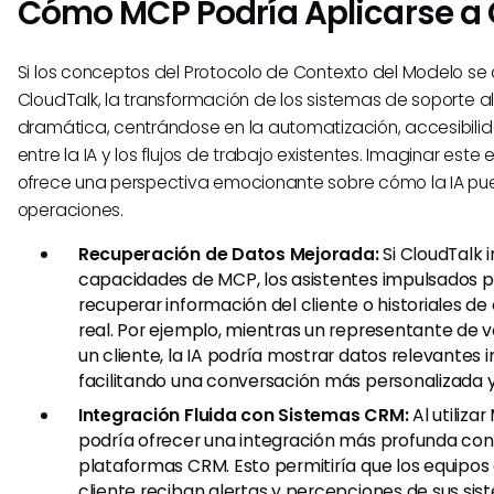
Cómo MCP Podría Aplicarse a 
Si los conceptos del Protocolo de Contexto del Modelo se 
CloudTalk, la transformación de los sistemas de soporte al
dramática, centrándose en la automatización, accesibili
entre la IA y los flujos de trabajo existentes. Imaginar este
ofrece una perspectiva emocionante sobre cómo la IA pu
operaciones.
Recuperación de Datos Mejorada:
Si CloudTalk 
capacidades de MCP, los asistentes impulsados p
recuperar información del cliente o historiales d
real. Por ejemplo, mientras un representante de 
un cliente, la IA podría mostrar datos relevante
facilitando una conversación más personalizada y
Integración Fluida con Sistemas CRM:
Al utiliza
podría ofrecer una integración más profunda con
plataformas CRM. Esto permitiría que los equipos d
cliente reciban alertas y percepciones de sus sis