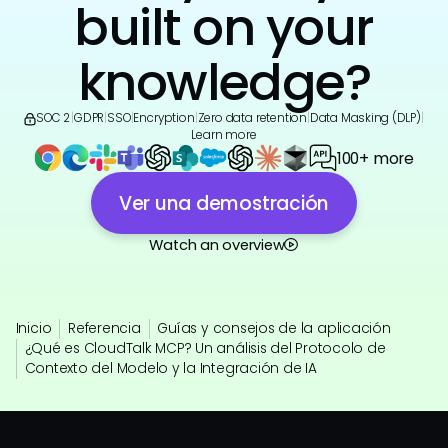
built on your
knowledge?
SOC 2
|
GDPR
|
SSO
|
Encryption
|
Zero data retention
|
Data Masking (DLP)
|
Learn more
100+ more
Ver una demostración
Watch an overview
Inicio
Referencia
Guías y consejos de la aplicación
¿Qué es CloudTalk MCP? Un análisis del Protocolo de
Contexto del Modelo y la Integración de IA