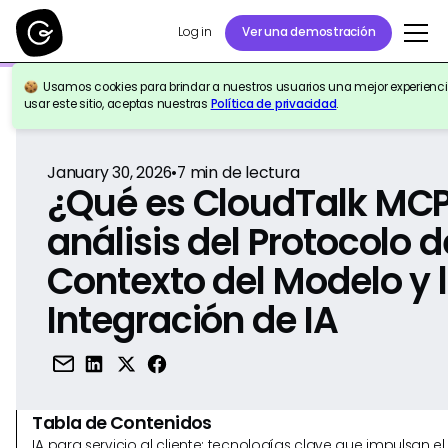
Log in
Ver una demostración
Usamos cookies para brindar a nuestros usuarios una mejor experiencia
Volver a la Referencia
usar este sitio, aceptas nuestras
Política de privacidad
.
January 30, 2026
•
7
min de lectura
¿Qué es CloudTalk MC
análisis del Protocolo d
Contexto del Modelo y 
Integración de IA
Tabla de Contenidos
IA para servicio al cliente: tecnologías clave que impulsan 