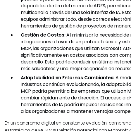
disponibles dentro del marco de ADFS, permitien
multicanal a través de una sola interfaz de IA. Esto
equipos administrar todo, desde correos electrón
herramientas de gestión de proyectos de maner
Gestión de Costos:
Al minimizar la necesidad de 
integraciones a favor de un protocolo único y e
MCP, las organizaciones que utilizan Microsoft AD
significativamente en costos asociados con com
desarrollo. Esto podría conducir en última instan
más saludables y una mejor asignación de recurso
Adaptabilidad en Entornos Cambiantes:
A medi
industrias continúan evolucionando, la adaptabili
MCP podría permitir a las empresas que utilizan 
cambiar rápidamente de dirección. El acceso a di
herramientas de IA podría impulsar soluciones in
a las organizaciones a mantener ventajas competi
En un panorama digital en constante evolución, comprende
estratégico de MCP y su relación potencial con Microsoft 