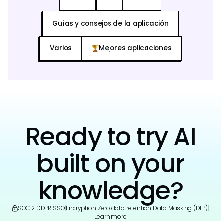
Guías y consejos de la aplicación
Varios
Mejores aplicaciones
Ready to try AI
built on your
knowledge?
SOC 2
|
GDPR
|
SSO
|
Encryption
|
Zero data retention
|
Data Masking (DLP)
|
Learn more