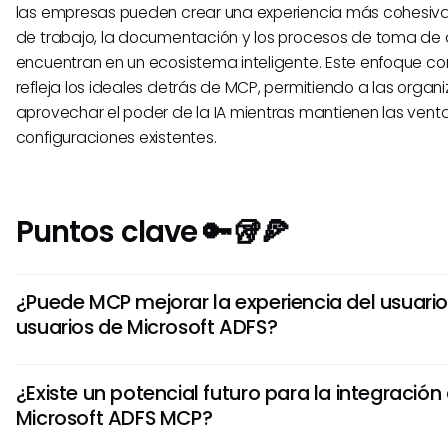
las empresas pueden crear una experiencia más cohesiva 
de trabajo, la documentación y los procesos de toma de 
encuentran en un ecosistema inteligente. Este enfoque c
refleja los ideales detrás de MCP, permitiendo a las organ
aprovechar el poder de la IA mientras mantienen las venta
configuraciones existentes.
Puntos clave 🔑🥡🍕
¿Puede MCP mejorar la experiencia del usuario
usuarios de Microsoft ADFS?
Sí, imaginar MCP en conjunto con Microsoft ADFS podría lle
¿Existe un potencial futuro para la integración
experiencia de usuario mejorada. Los sistemas de IA podría
Microsoft ADFS MCP?
personalizados basados en roles de usuario y permisos g
ADFS, asegurando interacciones más relevantes.