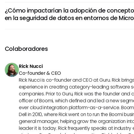
Si bien no hay confirmación de una integración actual, el p
¿Cómo impactarían la adopción de concept
MCP a Microsoft ADFS ofrece una perspectiva intrigante p
en la seguridad de datos en entornos de Micr
Considerar cómo las herramientas de IA unificadas podría
ADFS destaca las posibilidades de una mayor eficiencia y
Si MCP se utilizara con Microsoft ADFS, podría mejorar sign
medidas de seguridad. Los sistemas de IA podrían ayudar
proactivamente los patrones de acceso, lo que ayuda a l
Colaboradores
a mantener una seguridad más estrecha y salvaguardar lo
Rick Nucci
Co-founder & CEO
Rick Nucci is co-founder and CEO at Guru. Rick bring
experience in creating category-leading software s
companies. Prior to Guru, Rick was the founder and 
officer of Boomi, which defined and led a new segmen
ever cloud integration platform-as-a-service. Boo
Dell in 2010, where Rick went on to run the Boomi busin
general manager, helping grow the organization into
leader it is today. Rick frequently speaks at industr