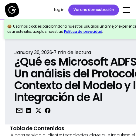
Log in
Ver una demostración
Usamos cookies para brindar a nuestros usuarios una mejor experiencia
Volver a la Referencia
usar este sitio, aceptas nuestras
Política de privacidad
.
January 30, 2026
•
7
min de lectura
¿Qué es Microsoft ADF
Un análisis del Protoco
Contexto del Modelo y 
Integración de AI
Tabla de Contenidos
IA para servicio al cliente: tecnologías clave que impulsan 