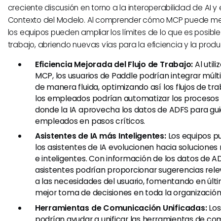
creciente discusión en torno a la interoperabilidad de AI y 
Contexto del Modelo. Al comprender cómo MCP puede mej
los equipos pueden ampliar los límites de lo que es posible 
trabajo, abriendo nuevas vías para la eficiencia y la produ
Eficiencia Mejorada del Flujo de Trabajo:
Al utili
MCP, los usuarios de Paddle podrían integrar múl
de manera fluida, optimizando así los flujos de tra
los empleados podrían automatizar los procesos 
donde la IA aprovecha los datos de ADFS para gui
empleados en pasos críticos.
Asistentes de IA más Inteligentes:
Los equipos p
los asistentes de IA evolucionen hacia solucione
e inteligentes. Con información de los datos de A
asistentes podrían proporcionar sugerencias re
a las necesidades del usuario, fomentando en últ
mejor toma de decisiones en toda la organización
Herramientas de Comunicación Unificadas:
Los
podrían ayudar a unificar las herramientas de c