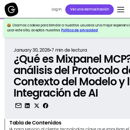
Log in
Ver una demostración
Usamos cookies para brindar a nuestros usuarios una mejor experiencia
Volver a la Referencia
usar este sitio, aceptas nuestras
Política de privacidad
.
January 30, 2026
•
7
min de lectura
¿Qué es Mixpanel MCP
análisis del Protocolo d
Contexto del Modelo y 
Integración de AI
Tabla de Contenidos
IA para servicio al cliente: tecnologías clave que impulsan 