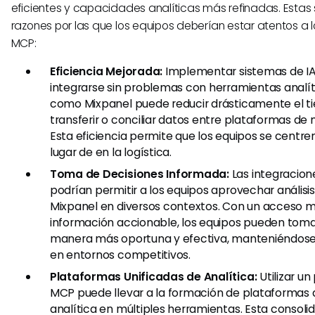
eficientes y capacidades analíticas más refinadas. Estas
razones por las que los equipos deberían estar atentos a
MCP:
Eficiencia Mejorada:
Implementar sistemas de I
integrarse sin problemas con herramientas analít
como Mixpanel puede reducir drásticamente el t
transferir o conciliar datos entre plataformas d
Esta eficiencia permite que los equipos se centren
lugar de en la logística.
Toma de Decisiones Informada:
Las integracio
podrían permitir a los equipos aprovechar análisi
Mixpanel en diversos contextos. Con un acceso má
información accionable, los equipos pueden toma
manera más oportuna y efectiva, manteniéndose 
en entornos competitivos.
Plataformas Unificadas de Analítica:
Utilizar u
MCP puede llevar a la formación de plataformas q
analítica en múltiples herramientas. Esta consoli