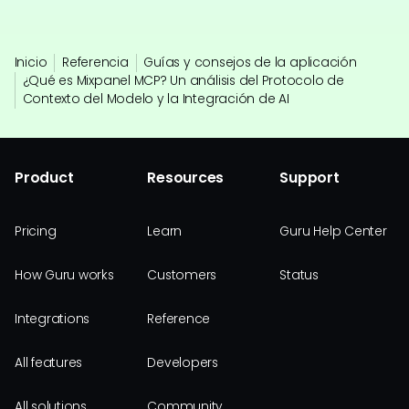
Inicio
Referencia
Guías y consejos de la aplicación
¿Qué es Mixpanel MCP? Un análisis del Protocolo de
Contexto del Modelo y la Integración de AI
Product
Resources
Support
Pricing
Learn
Guru Help Center
How Guru works
Customers
Status
Integrations
Reference
All features
Developers
All solutions
Community