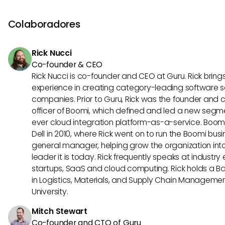
herramientas de análisis como Mixpanel se comuniquen s
otras aplicaciones. Esto podría mejorar considerablement
Colaboradores
a los datos y la entrega de información, transformando en 
forma en que las empresas aprovechan el análisis para l
Rick Nucci
decisiones.
Co-founder & CEO
Rick Nucci is co-founder and CEO at Guru. Rick bring
experience in creating category-leading software s
companies. Prior to Guru, Rick was the founder and 
officer of Boomi, which defined and led a new segmen
ever cloud integration platform-as-a-service. Boo
Dell in 2010, where Rick went on to run the Boomi busin
general manager, helping grow the organization into
leader it is today. Rick frequently speaks at industr
startups, SaaS and cloud computing. Rick holds a B
in Logistics, Materials, and Supply Chain Manageme
University.
Mitch Stewart
Co-founder and CTO of Guru