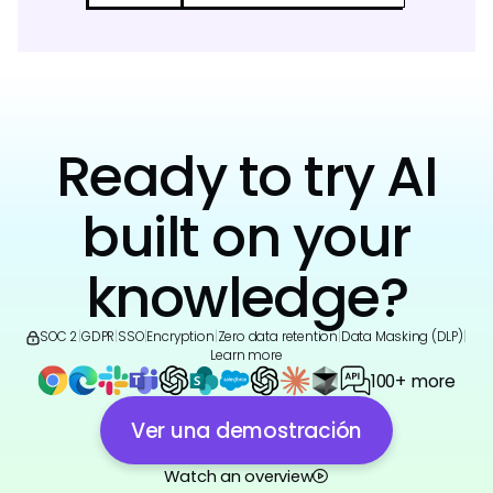
Ready to try AI
built on your
knowledge?
SOC 2
|
GDPR
|
SSO
|
Encryption
|
Zero data retention
|
Data Masking (DLP)
|
Learn more
100+ more
Ver una demostración
Watch an overview