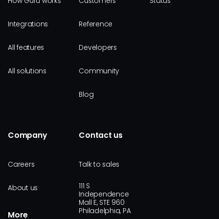
How Guru works
Customers
Status
Integrations
Reference
All features
Developers
All solutions
Community
Blog
Company
Contact us
Careers
Talk to sales
111 S
About us
Independence
Mall E, STE 960
Philadelphia, PA
More