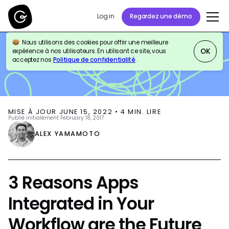
Log in
Regardez une démo
Nous utilisons des cookies pour offrir une meilleure
BLOG
SALES ENABLEMENT
OK
expérience à nos utilisateurs. En utilisant ce site, vous
acceptez nos
Politique de confidentialité
.
MISE À JOUR
JUNE 15, 2022
•
4
MIN. LIRE
Publié initialement
February 18, 2017
ALEX YAMAMOTO
3 Reasons Apps
Integrated in Your
Workflow are the Future