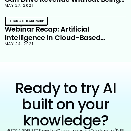
Slimy
MAY 27, 2021
THOUGHT LEADERSHIP
Webinar Recap: Artificial
Intelligence in Cloud-Based
Solutions
MAY 24, 2021
Ready to try AI
built on your
knowledge?
SOC 2
|
GDPR
|
SSO
|
Encryption
|
Zero data retention
|
Data Masking (DLP)
|