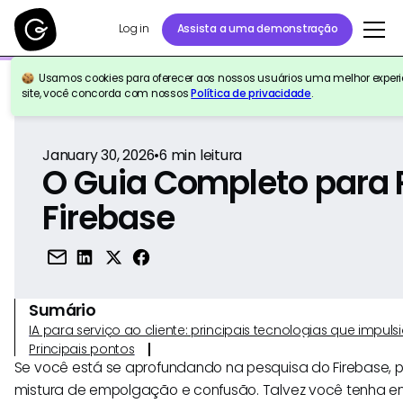
Log in
Assista a uma demonstração
Usamos cookies para oferecer aos nossos usuários uma melhor experiê
Voltar para a referência
site, você concorda com nossos
Política de privacidade
.
January 30, 2026
•
6
min leitura
O Guia Completo para 
Firebase
Sumário
IA para serviço ao cliente: principais tecnologias que imp
Principais pontos
Se você está se aprofundando na pesquisa do Firebase, 
mistura de empolgação e confusão. Talvez você tenha 