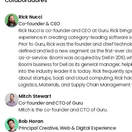
podem levar a tempos de resposta de busca mais rápidos
relevantes.
Rick Nucci
Co-founder & CEO
Rick Nucci is co-founder and CEO at Guru. Rick bring
experience in creating category-leading software 
Prior to Guru, Rick was the founder and chief technol
defined and led a new segment as the first-ever clo
as-a-service. Boomi was acquired by Dell in 2010, wh
Boomi business for Dell as its general manager, help
into the industry leader it is today. Rick frequently s
about startups, SaaS and cloud computing. Rick hold
Logistics, Materials, and Supply Chain Management f
Mitch Stewart
Co-founder and CTO of Guru
Mitch is the co-founder and CTO of Guru.
Bob Horan
Principal Creative, Web & Digital Experience