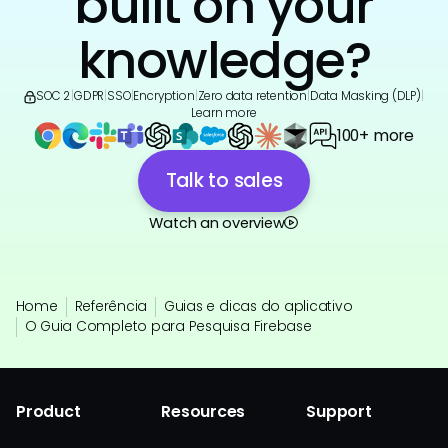
built on your
knowledge?
SOC 2
|
GDPR
|
SSO
|
Encryption
|
Zero data retention
|
Data Masking (DLP)
|
Learn more
100+ more
Talk to sales
Watch an overview
Home
Referência
Guias e dicas do aplicativo
O Guia Completo para Pesquisa Firebase
Product
Resources
Support