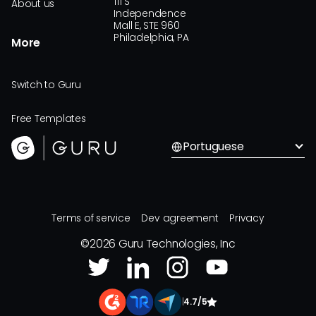
111 S
About us
Independence
Mall E, STE 960
Philadelphia, PA
More
Switch to Guru
Free Templates
Portuguese
Terms of service
Dev agreement
Privacy
©
2026
Guru Technologies, Inc
|
4.7/5