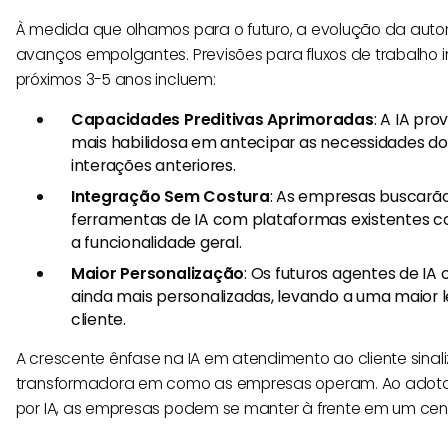
À medida que olhamos para o futuro, a evolução da aut
avanços empolgantes. Previsões para fluxos de trabalho i
próximos 3-5 anos incluem:
Capacidades Preditivas Aprimoradas
: A IA pr
mais habilidosa em antecipar as necessidades d
interações anteriores.
Integração Sem Costura
: As empresas buscarão
ferramentas de IA com plataformas existentes c
a funcionalidade geral.
Maior Personalização
: Os futuros agentes de IA
ainda mais personalizadas, levando a uma maior l
cliente.
A crescente ênfase na IA em atendimento ao cliente sin
transformadora em como as empresas operam. Ao adotar
por IA, as empresas podem se manter à frente em um cená