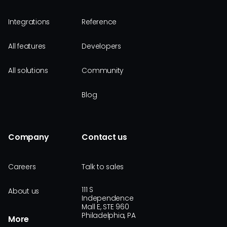
Integrations
Reference
All features
Developers
All solutions
Community
Blog
Company
Contact us
Careers
Talk to sales
111 S
About us
Independence
Mall E, STE 960
Philadelphia, PA
More