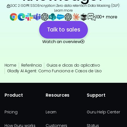
SOC 2
|
GDPR
|
SSO
|
Encryption
|
Zero data retention
|
Data Masking (DLP)
|
Learn more
100+ more
Talk to sales
Watch an overview
Home
Referência
Guias e dicas do aplicativo
Gladly AI Agent: Como Funciona e Casos de Uso
Product
Resources
Support
Pricing
Learn
Guru Help Center
How Guru works
Customers
Status