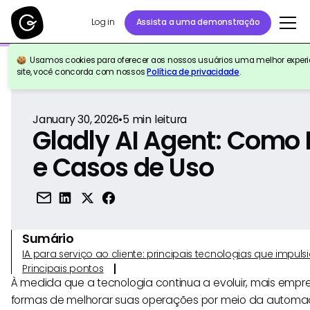
Log in
Assista a uma demonstração
Usamos cookies para oferecer aos nossos usuários uma melhor experiê
Voltar para a referência
site, você concorda com nossos
Política de privacidade
.
January 30, 2026
•
5
min leitura
Gladly AI Agent: Como
e Casos de Uso
Sumário
IA para serviço ao cliente: principais tecnologias que imp
Principais pontos
À medida que a tecnologia continua a evoluir, mais emp
formas de melhorar suas operações por meio da autom