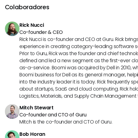
pontual e personalizado com base em dados em tempo re
Colaboradores
interconectados.
Rick Nucci
Co-founder & CEO
Rick Nucci is co-founder and CEO at Guru. Rick bring
experience in creating category-leading software 
Prior to Guru, Rick was the founder and chief technol
defined and led a new segment as the first-ever clo
as-a-service. Boomi was acquired by Dell in 2010, wh
Boomi business for Dell as its general manager, help
into the industry leader it is today. Rick frequently s
about startups, SaaS and cloud computing. Rick hold
Logistics, Materials, and Supply Chain Management f
Mitch Stewart
Co-founder and CTO of Guru
Mitch is the co-founder and CTO of Guru.
Bob Horan