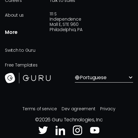
Careers
Talk to sales
111 S
About us
Independence
Mall E, STE 960
Philadelphia, PA
More
Switch to Guru
Free Templates
Portuguese
Terms of service
Dev agreement
Privacy
©
2026
Guru Technologies, Inc