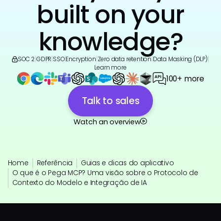
built on your
knowledge?
SOC 2
|
GDPR
|
SSO
|
Encryption
|
Zero data retention
|
Data Masking (DLP)
|
Learn more
100+ more
Talk to sales
Watch an overview
Home
Referência
Guias e dicas do aplicativo
O que é o Pega MCP? Uma visão sobre o Protocolo de
Contexto do Modelo e Integração de IA