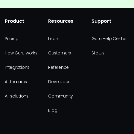
Product
Resources
Support
Pricing
Learn
Guru Help Center
How Guru works
Customers
Status
Integrations
Reference
All features
Developers
All solutions
Community
Blog