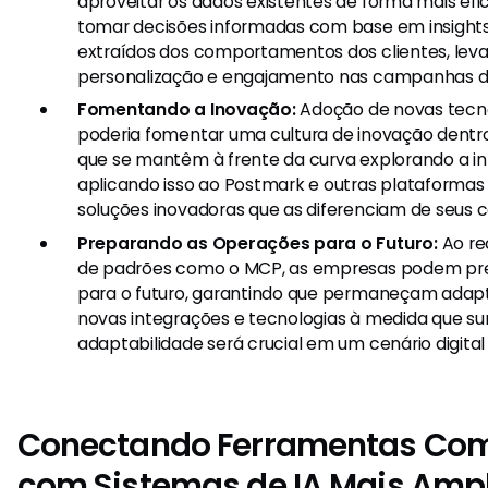
aproveitar os dados existentes de forma mais efica
tomar decisões informadas com base em insight
extraídos dos comportamentos dos clientes, lev
personalização e engajamento nas campanhas de
Fomentando a Inovação:
Adoção de novas tecn
poderia fomentar uma cultura de inovação dentr
que se mantêm à frente da curva explorando a in
aplicando isso ao Postmark e outras plataforma
soluções inovadoras que as diferenciam de seus 
Preparando as Operações para o Futuro:
Ao re
de padrões como o MCP, as empresas podem pre
para o futuro, garantindo que permaneçam adapt
novas integrações e tecnologias à medida que su
adaptabilidade será crucial em um cenário digita
Conectando Ferramentas Com
com Sistemas de IA Mais Amp