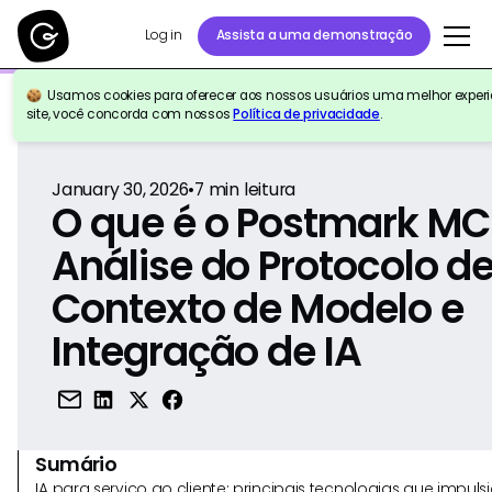
Log in
Assista a uma demonstração
Usamos cookies para oferecer aos nossos usuários uma melhor experiê
Voltar para a referência
site, você concorda com nossos
Política de privacidade
.
January 30, 2026
•
7
min leitura
O que é o Postmark M
Análise do Protocolo d
Contexto de Modelo e
Integração de IA
Sumário
IA para serviço ao cliente: principais tecnologias que imp