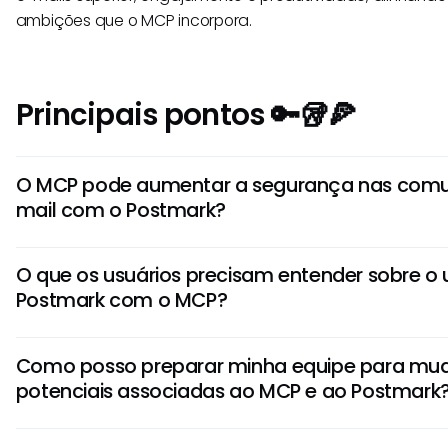
ambições que o MCP incorpora.
Principais pontos 🔑🥡🍕
O MCP pode aumentar a segurança nas comu
mail com o Postmark?
Embora seja especulativo, uma integração do MCP pode
O que os usuários precisam entender sobre o 
a segurança ao fornecer um meio padronizado para a IA
Postmark com o MCP?
sensíveis dentro do Postmark. Conexões seguras destinad
confiável de e-mails podem assegurar que as comuni
Entender como o Postmark MCP pode operar envolve sab
privadas e protegidas contra acessos não autorizados.
Como posso preparar minha equipe para mu
podem se beneficiar enormemente de integrações de IA 
potenciais associadas ao MCP e ao Postmark
aprimoram a automação de e-mails e os relatórios. Isso p
criem fluxos de trabalho mais sofisticados que reagem 
Preparar-se para mudanças potenciais requer promover 
interações dos clientes.