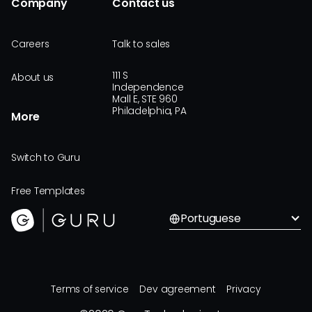
Company
Contact us
Careers
Talk to sales
111 S
About us
Independence
Mall E, STE 960
Philadelphia, PA
More
Switch to Guru
Free Templates
Portuguese
Terms of service
Dev agreement
Privacy