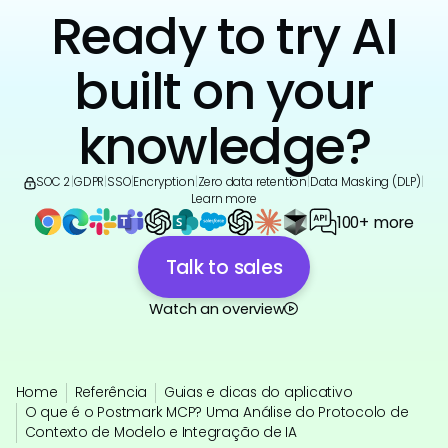
Ready to try AI
built on your
knowledge?
SOC 2
|
GDPR
|
SSO
|
Encryption
|
Zero data retention
|
Data Masking (DLP)
|
Learn more
100+ more
Talk to sales
Watch an overview
Home
Referência
Guias e dicas do aplicativo
O que é o Postmark MCP? Uma Análise do Protocolo de
Contexto de Modelo e Integração de IA