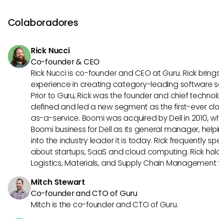
adaptabilidade e aprendizado dentro da sua equipe. Inc
contínua sobre padrões emergentes de IA, como o MCP, 
Colaboradores
aproveitar oportunidades de forma eficaz, garantindo qu
integrações com ferramentas como o Postmark.
Rick Nucci
Co-founder & CEO
Rick Nucci is co-founder and CEO at Guru. Rick bring
experience in creating category-leading software 
Prior to Guru, Rick was the founder and chief technol
defined and led a new segment as the first-ever clo
as-a-service. Boomi was acquired by Dell in 2010, wh
Boomi business for Dell as its general manager, help
into the industry leader it is today. Rick frequently s
about startups, SaaS and cloud computing. Rick hold
Logistics, Materials, and Supply Chain Management f
Mitch Stewart
Co-founder and CTO of Guru
Mitch is the co-founder and CTO of Guru.