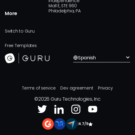
Independence
Mall E, STE 960
Philadelphia, PA
More
Switch to Guru
Free Templates
Spanish
Terms of service
Dev agreement
Privacy
©
2026
Guru Technologies, Inc
|
4.7/5