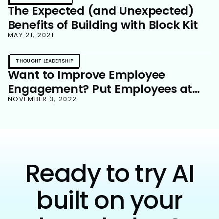
The Expected (and Unexpected)
Benefits of Building with Block Kit
MAY 21, 2021
THOUGHT LEADERSHIP
Want to Improve Employee
Engagement? Put Employees at
the Center of Your Strategy
NOVEMBER 3, 2022
Ready to try AI
built on your