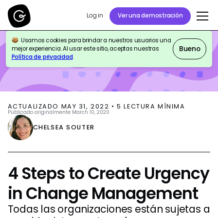
Log in
Ver una demostración
Usamos cookies para brindar a nuestros usuarios una
BLOG
THOUGHT LEADERSHIP
Bueno
mejor experiencia. Al usar este sitio, aceptas nuestras
Política de privacidad
.
ACTUALIZADO
MAY 31, 2022
•
5
LECTURA MÍNIMA
Publicado originalmente
March 10, 2020
CHELSEA SOUTER
4 Steps to Create Urgency
in Change Management
Todas las organizaciones están sujetas a