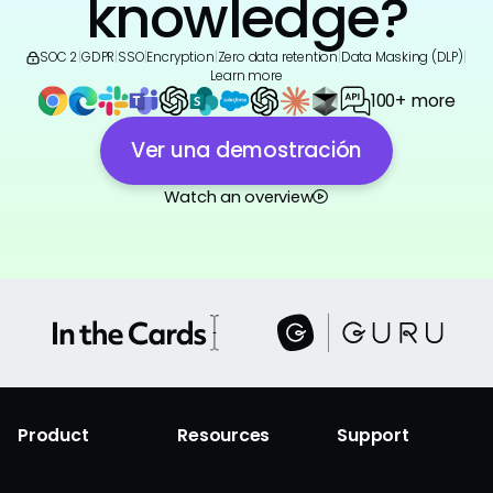
knowledge?
SOC 2
|
GDPR
|
SSO
|
Encryption
|
Zero data retention
|
Data Masking (DLP)
|
Learn more
100+ more
Ver una demostración
Watch an overview
Product
Resources
Support