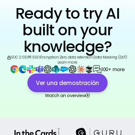
Ready to try AI
built on your
knowledge?
SOC 2
|
GDPR
|
SSO
|
Encryption
|
Zero data retention
|
Data Masking (DLP)
|
Learn more
100+ more
Ver una demostración
Watch an overview