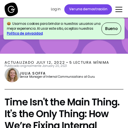
Log in
Ver una demostración
Usamos cookies para brindar a nuestros usuarios una
BLOG
INTERNAL COMMS
Bueno
mejor experiencia. Al usar este sitio, aceptas nuestras
Política de privacidad
.
ACTUALIZADO
JULY 12, 2022
•
5
LECTURA MÍNIMA
Publicado originalmente
January 20, 2021
JULIA SOFFA
Senior Manager of Internal Communications at Guru
Time Isn't the Main Thing.
It's the Only Thing: How
We’re Fixing Internal