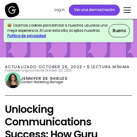
Log in
Ver una demostración
Usamos cookies para brindar a nuestros usuarios una
BLOG
INTERNAL COMMS
Bueno
mejor experiencia. Al usar este sitio, aceptas nuestras
Política de privacidad
.
ACTUALIZADO
OCTOBER 26, 2023
•
5
LECTURA MÍNIMA
Publicado originalmente
October 26, 2023
JENNIFER DE SHIELDS
Content Marketing Manager
Unlocking
Communications
Success: How Guru