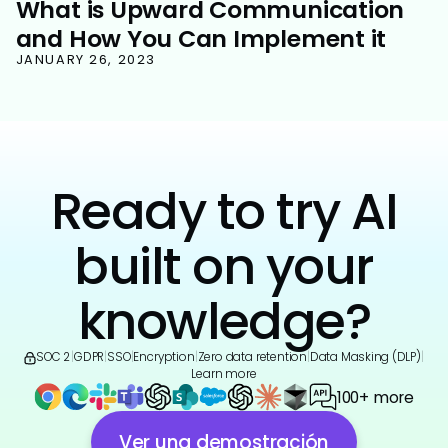
What is Upward Communication
and How You Can Implement it
JANUARY 26, 2023
Ready to try AI
built on your
knowledge?
SOC 2
|
GDPR
|
SSO
|
Encryption
|
Zero data retention
|
Data Masking (DLP)
|
Learn more
100+ more
Ver una demostración