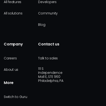
All features
Developers
All solutions
Community
Blog
Company
Contact us
Careers
Talk to sales
111 S
About us
Independence
Mall E, STE 960
Philadelphia, PA
More
Switch to Guru