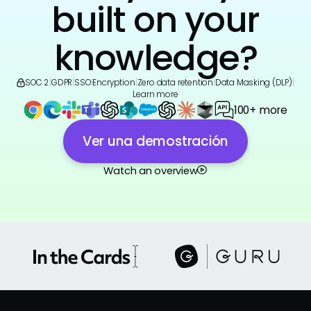
built on your
knowledge?
SOC 2
|
GDPR
|
SSO
|
Encryption
|
Zero data retention
|
Data Masking (DLP)
|
Learn more
100+ more
Ver una demostración
Watch an overview