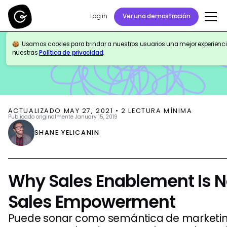
Log in
Ver una demostración
Usamos cookies para brindar a nuestros usuarios una mejor experiencia.
BLOG
SALES ENABLEMENT
nuestras
Política de privacidad
.
ACTUALIZADO
MAY 27, 2021
•
2
LECTURA MÍNIMA
Publicado originalmente
January 15, 2019
SHANE YELICANIN
Why Sales Enablement Is N
Sales Empowerment
Puede sonar como semántica de marketing,