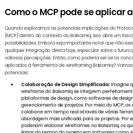
Como o MCP pode se aplicar 
Quando exploramos as potenciais implicações do Protoc
(MCP) dentro do contexto do Balsamiq, isso abre um fasci
possibilidades. Embora seja importante notar que não exi
qualquer integração direta hoje, especular sobre o futuro
valiosas percepções. Então, como poderia ser se os con
aplicados à ferramenta de wireframing Balsamiq? Vamos 
potenciais:
Colaboração de Design Simplificada:
Imagine q
wireframe do Balsamiq se integrem perfeitament
plataformas de design, como softwares de design
gerenciamento de projetos. Por meio do MCP, os
colaborar em tempo real através de várias ferr
abordagem mais unificada para os projetos. Por 
poderiam elaborar wireframes no Balsamiq, os qu
linhas do tempo do projeto em softwares como 