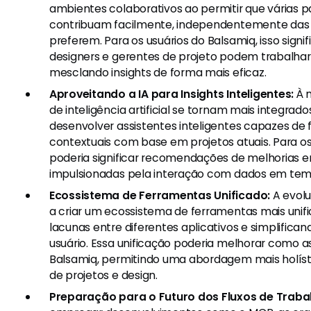
ambientes colaborativos ao permitir que várias p
contribuam facilmente, independentemente das
preferem. Para os usuários do Balsamiq, isso signi
designers e gerentes de projeto podem trabalhar 
mesclando insights de forma mais eficaz.
Aproveitando a IA para Insights Inteligentes:
À 
de inteligência artificial se tornam mais integrad
desenvolver assistentes inteligentes capazes de
contextuais com base em projetos atuais. Para os 
poderia significar recomendações de melhorias 
impulsionadas pela interação com dados em temp
Ecossistema de Ferramentas Unificado:
A evolu
a criar um ecossistema de ferramentas mais unif
lacunas entre diferentes aplicativos e simplifican
usuário. Essa unificação poderia melhorar como 
Balsamiq, permitindo uma abordagem mais holís
de projetos e design.
Preparação para o Futuro dos Fluxos de Traba