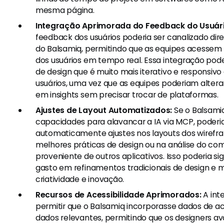
mesma página.
Integração Aprimorada do Feedback do Usuári
feedback dos usuários poderia ser canalizado di
do Balsamiq, permitindo que as equipes acessem
dos usuários em tempo real. Essa integração pode
de design que é muito mais iterativo e responsiv
usuários, uma vez que as equipes poderiam alter
em insights sem precisar trocar de plataformas.
Ajustes de Layout Automatizados:
Se o Balsami
capacidades para alavancar a IA via MCP, poderia
automaticamente ajustes nos layouts dos wiref
melhores práticas de design ou na análise do c
proveniente de outros aplicativos. Isso poderia s
gasto em refinamentos tradicionais de design e
criatividade e inovação.
Recursos de Acessibilidade Aprimorados:
A int
permitir que o Balsamiq incorporasse dados de a
dados relevantes, permitindo que os designers a