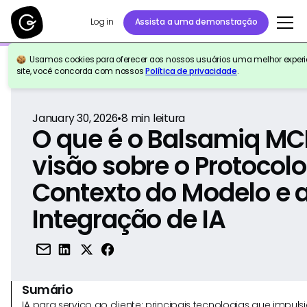
Log in
Assista a uma demonstração
Usamos cookies para oferecer aos nossos usuários uma melhor experiê
Voltar para a referência
site, você concorda com nossos
Política de privacidade
.
January 30, 2026
•
8
min leitura
O que é o Balsamiq M
visão sobre o Protocolo
Contexto do Modelo e 
Integração de IA
Sumário
IA para serviço ao cliente: principais tecnologias que imp