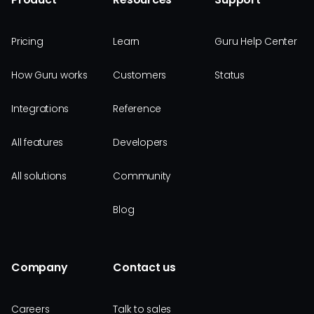
Pricing
Learn
Guru Help Center
How Guru works
Customers
Status
Integrations
Reference
All features
Developers
All solutions
Community
Blog
Company
Contact us
Careers
Talk to sales