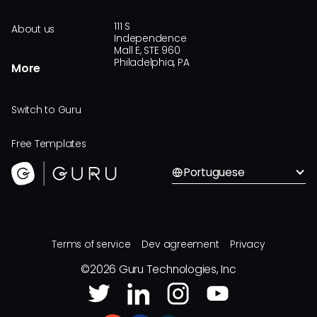
111 S
About us
Independence
Mall E, STE 960
Philadelphia, PA
More
Switch to Guru
Free Templates
Portuguese
Terms of service
Dev agreement
Privacy
©
2026
Guru Technologies, Inc