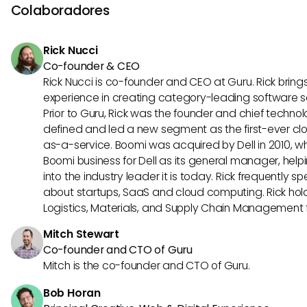
avanços futuros em IA, posicionando as equipes bem pa
Colaboradores
aprimorada e insights de design mais inteligentes.
Rick Nucci
Co-founder & CEO
Rick Nucci is co-founder and CEO at Guru. Rick bring
experience in creating category-leading software 
Prior to Guru, Rick was the founder and chief technol
defined and led a new segment as the first-ever clo
as-a-service. Boomi was acquired by Dell in 2010, wh
Boomi business for Dell as its general manager, help
into the industry leader it is today. Rick frequently s
about startups, SaaS and cloud computing. Rick hold
Logistics, Materials, and Supply Chain Management f
Mitch Stewart
Co-founder and CTO of Guru
Mitch is the co-founder and CTO of Guru.
Bob Horan