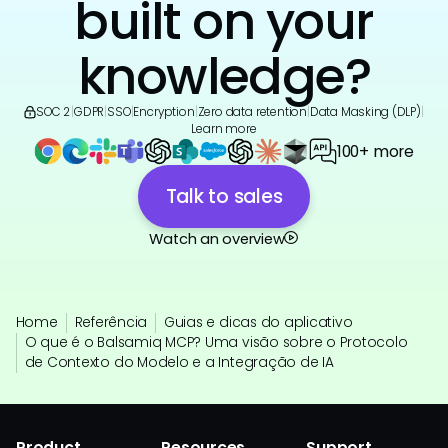
built on your
knowledge?
SOC 2
|
GDPR
|
SSO
|
Encryption
|
Zero data retention
|
Data Masking (DLP)
|
Learn more
100+ more
Talk to sales
Watch an overview
Home
Referência
Guias e dicas do aplicativo
O que é o Balsamiq MCP? Uma visão sobre o Protocolo
de Contexto do Modelo e a Integração de IA
Product
Resources
Support