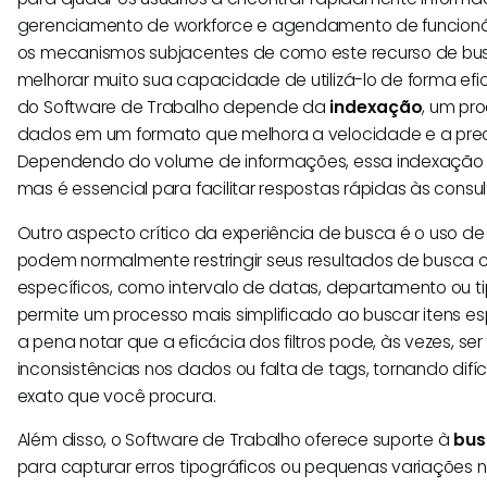
gerenciamento de workforce e agendamento de funcionár
os mecanismos subjacentes de como este recurso de bu
melhorar muito sua capacidade de utilizá-lo de forma efic
do Software de Trabalho depende da
indexação
, um pr
dados em um formato que melhora a velocidade e a pre
Dependendo do volume de informações, essa indexação 
mas é essencial para facilitar respostas rápidas às consul
Outro aspecto crítico da experiência de busca é o uso d
podem normalmente restringir seus resultados de busca 
específicos, como intervalo de datas, departamento ou t
permite um processo mais simplificado ao buscar itens esp
a pena notar que a eficácia dos filtros pode, às vezes, se
inconsistências nos dados ou falta de tags, tornando difí
exato que você procura.
Além disso, o Software de Trabalho oferece suporte à
bus
para capturar erros tipográficos ou pequenas variações 