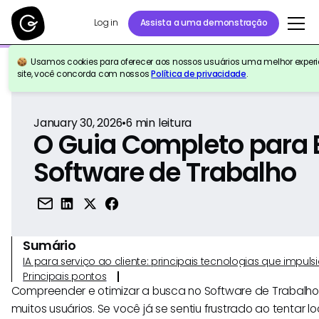
Log in
Assista a uma demonstração
Usamos cookies para oferecer aos nossos usuários uma melhor experiê
Voltar para a referência
site, você concorda com nossos
Política de privacidade
.
January 30, 2026
•
6
min leitura
O Guia Completo para 
Software de Trabalho
Sumário
IA para serviço ao cliente: principais tecnologias que imp
Principais pontos
Compreender e otimizar a busca no Software de Trabalho
muitos usuários. Se você já se sentiu frustrado ao tentar l