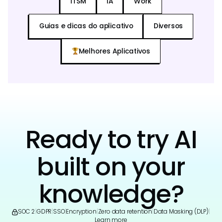
ITSM
IA
Work
Guias e dicas do aplicativo
Diversos
Melhores Aplicativos
Ready to try AI
built on your
knowledge?
SOC 2
|
GDPR
|
SSO
|
Encryption
|
Zero data retention
|
Data Masking (DLP)
|
Learn more