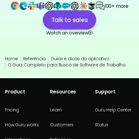
100+ more
Talk to sales
Watch an overview
Home
Referência
Guias e dicas do aplicativo
O Guia Completo para Busca de Software de Trabalho
Product
Resources
Support
Pricing
Learn
Guru Help Center
How Guru works
Customers
Status