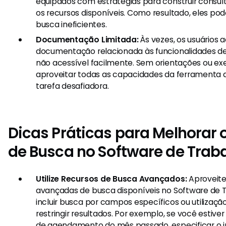
equipados com estratégias para construir consul
os recursos disponíveis. Como resultado, eles po
busca ineficientes.
Documentação Limitada:
Às vezes, os usuários
documentação relacionada às funcionalidades de 
não acessível facilmente. Sem orientações ou ex
aproveitar todas as capacidades da ferramenta 
tarefa desafiadora.
Dicas Práticas para Melhorar 
de Busca no Software de Trab
Utilize Recursos de Busca Avançados:
Aproveite
avançadas de busca disponíveis no Software de 
incluir busca por campos específicos ou utilização 
restringir resultados. Por exemplo, se você estive
de agendamento do mês passado, especificar o i