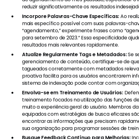
reduzir significativamente os resultados indesejad
Incorpore Palavras-Chave Específicas:
Ao reali
mais específico possível com suas palavras-chav
“agendamento,” experimente frases como “agen
para setembro de 2023.” Essa especificidade ajud
resultados mais relevantes rapidamente.
Atualize Regularmente Tags e Metadados:
Se s
gerenciamento de conteúdo, certifique-se de que
tagueados corretamente com metadados releva
proativa facilita para os usuários encontrarem in
sistema de indexação pode contar com organizaç
Envolva-se em Treinamento de Usuários:
Defen
treinamento focados na utilização das funções 
muito a experiência geral do usuário. Membros da
equipados com estratégias de busca eficazes sã
encontrar as informações que precisam rapidame
sua organização para programar sessões de trei
Busque Feedback Contínuo para Melhorias:
Inc