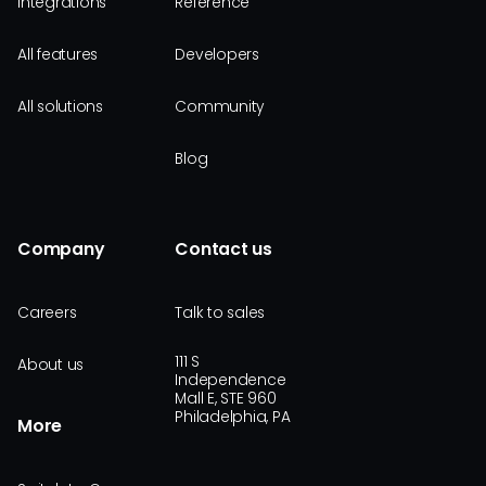
Integrations
Reference
All features
Developers
All solutions
Community
Blog
Company
Contact us
Careers
Talk to sales
111 S
About us
Independence
Mall E, STE 960
Philadelphia, PA
More