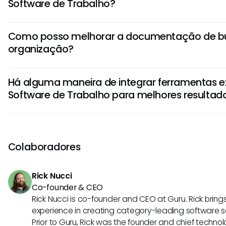
Software de Trabalho?
Para otimizar as buscas no Software de Trabalho, utilize
Como posso melhorar a documentação de b
busca, seja específico com suas palavras-chave, atualize
organização?
envolva-se em treinamento de usuários e busque feedba
melhorias.
Melhorar a documentação pode ser feito criando guias cl
Há alguma maneira de integrar ferramentas 
usuários durante o processo de busca, destacando dicas 
Software de Trabalho para melhores resultad
fornecendo exemplos de consultas eficazes. Revisar regu
com base no feedback dos usuários também os mantém r
Sim, a integração de ferramentas externas como o Guru 
capacidades de busca. Elas permitem uma experiência de
informações acessíveis em várias plataformas e um centr
Colaboradores
entender o conhecimento dentro de sua organização.
Rick Nucci
Co-founder & CEO
Rick Nucci is co-founder and CEO at Guru. Rick bring
experience in creating category-leading software 
Prior to Guru, Rick was the founder and chief technol