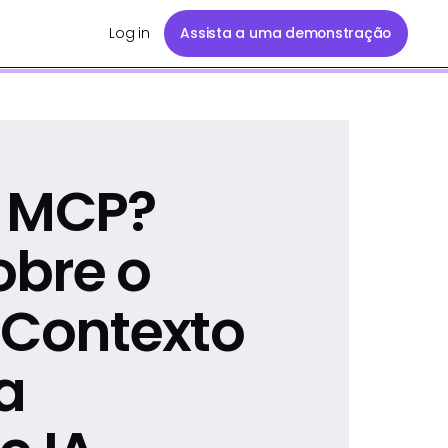
Log in
Assista a uma demonstração
p MCP?
obre o
 Contexto
a