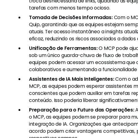
troca desnecessária de links, ajudando as e
tarefas com menos tempo ocioso.
Tomada de Decisões Informadas:
Com o MCP,
Quip, garantindo que as equipes estejam sem
atuais. Ter acesso instantâneo a insights atu
eficaz, reduzindo os riscos associados a dados
Unificação de Ferramentas:
O MCP pode ajuda
sob um único guarda-chuva de fluxo de trabalh
equipes podem acessar um ecossistema que c
colaborativos e aumentando a funcionalidade 
Assistentes de IA Mais Inteligentes:
Com o adv
MCP, as equipes podem esperar assistentes m
conscientes que podem auxiliar em tarefas rep
conteúdo. Isso poderia liberar significativame
Preparação para o Futuro das Operações:
A
o MCP, as equipes podem se preparar para mu
integração de IA. Organizações que antecip
acordo podem criar vantagens competitivas, 