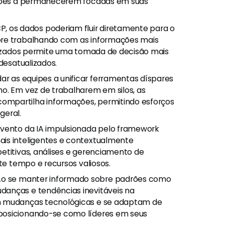
quipes a permanecerem focadas em suas
 os dados poderiam fluir diretamente para o
pre trabalhando com as informações mais
alizados permite uma tomada de decisão mais
 desatualizados.
r as equipes a unificar ferramentas díspares
o. Em vez de trabalharem em silos, as
ompartilha informações, permitindo esforços
geral.
ento da IA impulsionada pelo framework
ais inteligentes e contextualmente
etitivas, análises e gerenciamento de
nte tempo e recursos valiosos.
o se manter informado sobre padrões como
danças e tendências inevitáveis na
am mudanças tecnológicas e se adaptam de
posicionando-se como líderes em seus