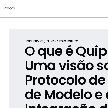
Preços
January 30, 2026
•
7
min leitura
O que é Qui
Uma visão s
Protocolo de
de Modelo e 