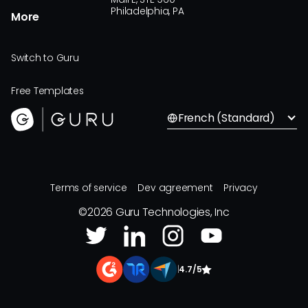
Philadelphia, PA
More
Switch to Guru
Free Templates
French (Standard)
Terms of service
Dev agreement
Privacy
©
2026
Guru Technologies, Inc
|
4.7/5