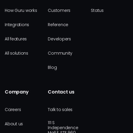
How Guru works
Customers
Status
Integrations
Reference
All features
Developers
All solutions
Community
Blog
Company
Contact us
Careers
Talk to sales
111 S
About us
Independence
Mall E, STE 960