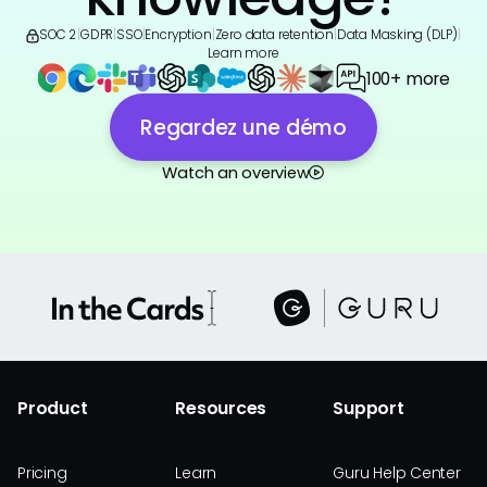
SOC 2
|
GDPR
|
SSO
|
Encryption
|
Zero data retention
|
Data Masking (DLP)
|
Learn more
100+ more
Regardez une démo
Watch an overview
Product
Resources
Support
Pricing
Learn
Guru Help Center