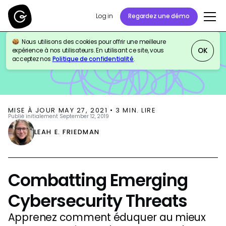
Log in
Regardez une démo
Nous utilisons des cookies pour offrir une meilleure
BLOG
THOUGHT LEADERSHIP
OK
expérience à nos utilisateurs. En utilisant ce site, vous
acceptez nos
Politique de confidentialité
.
MISE À JOUR
MAY 27, 2021
•
3
MIN. LIRE
Publié initialement
September 12, 2019
LEAH E. FRIEDMAN
Combatting Emerging
Cybersecurity Threats
Apprenez comment éduquer au mieux