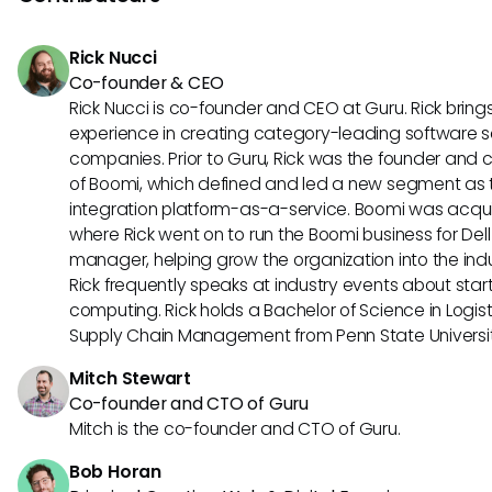
d'informations. Cela pourrait entraîner une transparence a
décision plus éclairée dans les efforts de collaboration.
Rick Nucci
Co-founder & CEO
Rick Nucci is co-founder and CEO at Guru. Rick bring
experience in creating category-leading software s
companies. Prior to Guru, Rick was the founder and c
of Boomi, which defined and led a new segment as t
integration platform-as-a-service. Boomi was acquir
where Rick went on to run the Boomi business for Dell
manager, helping grow the organization into the indus
Rick frequently speaks at industry events about sta
computing. Rick holds a Bachelor of Science in Logist
Supply Chain Management from Penn State Universit
Mitch Stewart
Co-founder and CTO of Guru
Mitch is the co-founder and CTO of Guru.
Bob Horan