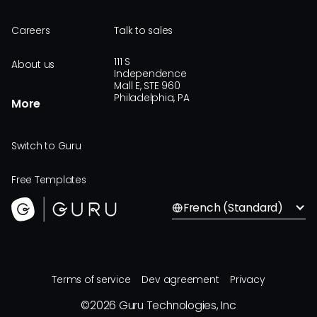
Careers
Talk to sales
111 S
About us
Independence
Mall E, STE 960
Philadelphia, PA
More
Switch to Guru
Free Templates
French (Standard)
Terms of service
Dev agreement
Privacy
©
2026
Guru Technologies, Inc