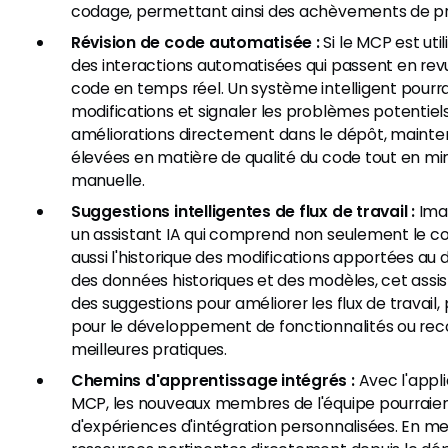
codage, permettant ainsi des achèvements de pro
Révision de code automatisée :
Si le MCP est utili
des interactions automatisées qui passent en revu
code en temps réel. Un système intelligent pourra
modifications et signaler les problèmes potentiel
améliorations directement dans le dépôt, mainte
élevées en matière de qualité du code tout en min
manuelle.
Suggestions intelligentes de flux de travail :
Imag
un assistant IA qui comprend non seulement le co
aussi l'historique des modifications apportées au d
des données historiques et des modèles, cet assist
des suggestions pour améliorer les flux de travai
pour le développement de fonctionnalités ou r
meilleures pratiques.
Chemins d'apprentissage intégrés :
Avec l'appli
MCP, les nouveaux membres de l'équipe pourraien
d'expériences d'intégration personnalisées. En m