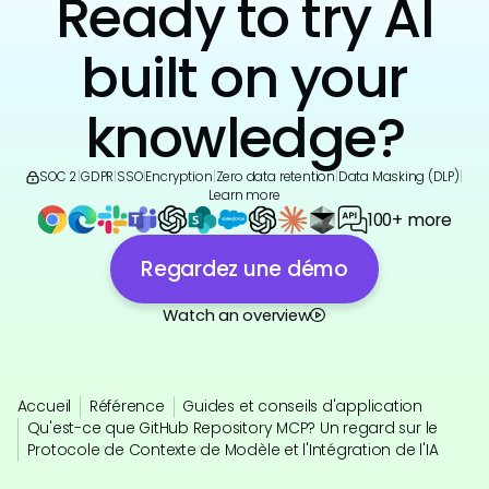
Ready to try AI
built on your
knowledge?
SOC 2
|
GDPR
|
SSO
|
Encryption
|
Zero data retention
|
Data Masking (DLP)
|
Learn more
100+ more
Regardez une démo
Watch an overview
Accueil
Référence
Guides et conseils d'application
Qu'est-ce que GitHub Repository MCP? Un regard sur le
Protocole de Contexte de Modèle et l'Intégration de l'IA