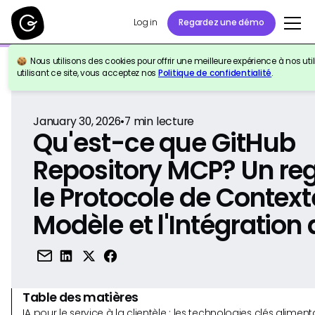
Log in
Regardez une démo
Nous utilisons des cookies pour offrir une meilleure expérience à nos util
Retour à la référence
utilisant ce site, vous acceptez nos
Politique de confidentialité
.
January 30, 2026
•
7
min lecture
Qu'est-ce que GitHub
Repository MCP? Un reg
le Protocole de Context
Modèle et l'Intégration d
Table des matières
IA pour le service à la clientèle : les technologies clés alim