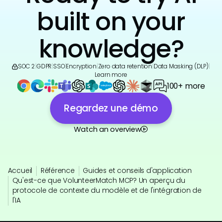
built on your
knowledge?
SOC 2
|
GDPR
|
SSO
|
Encryption
|
Zero data retention
|
Data Masking (DLP)
|
Learn more
100+ more
Regardez une démo
Watch an overview
Accueil
Référence
Guides et conseils d'application
Qu'est-ce que VolunteerMatch MCP? Un aperçu du
protocole de contexte du modèle et de l'intégration de
l'IA