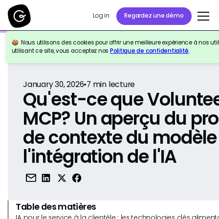
Log in
Regardez une démo
Nous utilisons des cookies pour offrir une meilleure expérience à nos util
Retour à la référence
utilisant ce site, vous acceptez nos
Politique de confidentialité
.
January 30, 2026
•
7
min lecture
Qu'est-ce que Volunte
MCP? Un aperçu du pro
de contexte du modèle 
l'intégration de l'IA
Table des matières
IA pour le service à la clientèle : les technologies clés alim