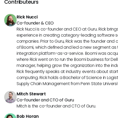
Contributeurs
clairs si une telle intégration se produisait à l'avenir.
Rick Nucci
Co-founder & CEO
Rick Nucci is co-founder and CEO at Guru. Rick bring
experience in creating category-leading software s
companies. Prior to Guru, Rick was the founder and c
of Boomi, which defined and led a new segment as t
integration platform-as-a-service. Boomi was acquir
where Rick went on to run the Boomi business for Dell
manager, helping grow the organization into the indus
Rick frequently speaks at industry events about sta
computing. Rick holds a Bachelor of Science in Logist
Supply Chain Management from Penn State Universit
Mitch Stewart
Co-founder and CTO of Guru
Mitch is the co-founder and CTO of Guru.
Bob Horan