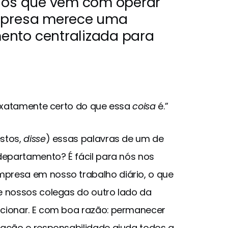
cios que vêm com operar
empresa merece uma
ento centralizada para
 exatamente certo do que essa
coisa
é.”
stos,
disse
) essas palavras de um de
departamento? É fácil para nós nos
presa em nosso trabalho diário, o que
e nossos colegas do outro lado da
cionar. E com boa razão: permanecer
zação e responsabilidade ajuda todos a