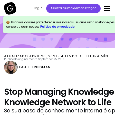
Log in
Assista a uma demonstração
Usamos cookies para oferecer aos nossos usuários uma melhor experiên
BLOG
KNOWLEDGE MANAGEMENT
concorda com nossos
Política de privacidade
.
ATUALIZADO
APRIL 26, 2021
•
4
TEMPO DE LEITURA MÍN.
Publicado originalmente
September 25, 2018
LEAH E. FRIEDMAN
Stop Managing Knowledge 
Knowledge Network to Life
Se sua base de conhecimento interna é a