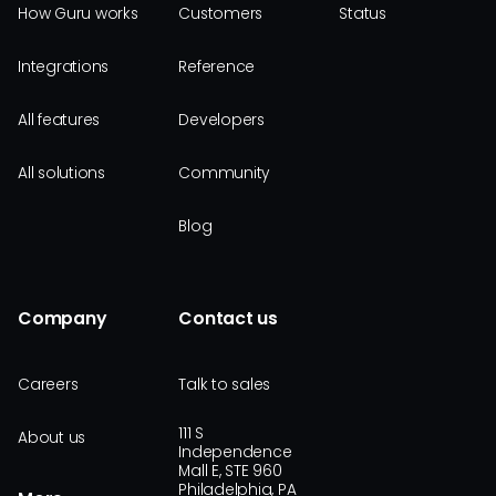
How Guru works
Customers
Status
Integrations
Reference
All features
Developers
All solutions
Community
Blog
Company
Contact us
Careers
Talk to sales
111 S
About us
Independence
Mall E, STE 960
Philadelphia, PA