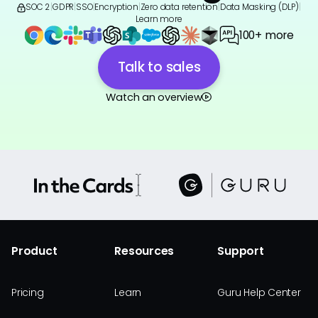
SOC 2
|
GDPR
|
SSO
|
Encryption
|
Zero data retention
|
Data Masking (DLP)
|
Learn more
100+ more
Talk to sales
Watch an overview
Product
Resources
Support
Pricing
Learn
Guru Help Center